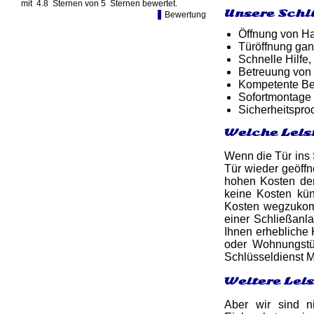
mit
4.8
Sternen von
5
Sternen bewertet.
Unsere Schl
Bewertung
Öffnung von Ha
Türöffnung gan
Schnelle Hilfe,
Betreuung von
Kompetente Ber
Sofortmontage 
Sicherheitspro
Welche Leis
Wenn die Tür ins S
Tür wieder geöff
hohen Kosten de
keine Kosten kün
Kosten wegzukomm
einer Schließanl
Ihnen erhebliche 
oder Wohnungstür
Schlüsseldienst M
Weitere Lei
Aber wir sind n