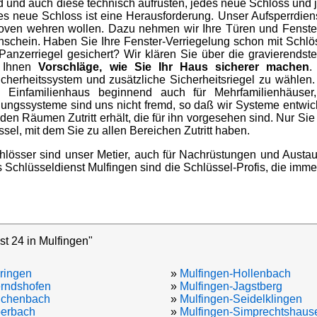
d und auch diese technisch aufrüsten, jedes neue Schloss und 
es neue Schloss ist eine Herausforderung. Unser Aufsperrdienst
ven wehren wollen. Dazu nehmen wir Ihre Türen und Fenster
schein. Haben Sie Ihre Fenster-Verriegelung schon mit Schlö
anzerriegel gesichert? Wir klären Sie über die gravierendst
n Ihnen
Vorschläge, wie Sie Ihr Haus sicherer machen
.
cherheitssystem und zusätzliche Sicherheitsriegel zu wählen
infamilienhaus beginnend auch für Mehrfamilienhäuser
ungssysteme sind uns nicht fremd, so daß wir Systeme entwic
 den Räumen Zutritt erhält, die für ihn vorgesehen sind. Nur Si
sel, mit dem Sie zu allen Bereichen Zutritt haben.
hlösser sind unser Metier, auch für Nachrüstungen und Aust
ls Schlüsseldienst Mulfingen sind die Schlüssel-Profis, die imm
st 24 in Mulfingen"
lringen
»
Mulfingen-Hollenbach
erndshofen
»
Mulfingen-Jagstberg
uchenbach
»
Mulfingen-Seidelklingen
berbach
»
Mulfingen-Simprechtshaus