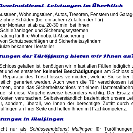
üsselnotdienst-Leistungen im Überblick
ustüren, Wohnungstüren, Autos, Tresoren, Fenstern und Gara
z ohne Schäden (bei einfachem Zufallen der Tür)
 der Monteur ist ab ca. 20-30 min. bei Ihnen
 Schließanlagen und Sicherungssystemen
atung für Ihre Wohnobjekt-Absicherung
von Schutzbeschlägen und Sicherheitszylindern
dukte bekannter Hersteller
tungen der Türöffnung bieten wir Ihnen an
chloss gefallen ist, benötigen wir in fast allen Fällen lediglic
net und es entstehen
keinerlei Beschädigungen
am Schloss o
r Reparatur des Türschlosses vermieden, welche Sie selbe
stlich generiert werden. Auch wenn die Tür verschlossen i
en, ohne das Sicherheitsschloss mit einem Hartmetallbohre
age ist diese Vorgehensweise besonders wichtig. Der Ersatz 
Kosten verursachen. Selbstverständlich bezieht sich unsere Lei
, sondern, überall, wo Ihnen der berechtigte Zutritt durch 
ulfingen an Ihrer Seite und helfen Ihnen mit Fachkompetenz.
stungen in Mulfingen
icht nur als
Schüsselnotdienst Mulfingen
für Türöffnunge