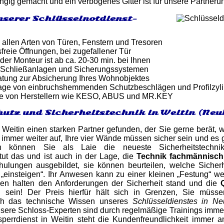
gig gemacht und ein verbogenes Gitter ist für unsere Partneru
nserer Schlüsselnotdienst-
 allen Arten von Türen, Fenstern und Tresoren
reie Öffnungen, bei zugefallener Tür
 der Monteur ist ab ca. 20-30 min. bei Ihnen
 Schließanlagen und Sicherungssystemen
atung zur Absicherung Ihres Wohnobjektes
tage von einbruchshemmenden Schutzbeschlägen und Profilzyl
e von Herstellern wie KESO, ABUS und MR.KEY
utz und Sicherheitstechnik in Weitin (Ne
 Weitin einen starken Partner gefunden, der Sie gerne berät, 
 immer weiter auf, Ihre vier Wände müssen sicher sein und es gi
ich können Sie als Laie die neueste Sicherheitstechni
ut das und ist auch in der Lage, die
Technik fachmännisch
ulungen ausgebildet, sie können beurteilen, welche Sicher
„einsteigen“. Ihr Anwesen kann zu einer kleinen „Festung“ we
alien halten den Anforderungen der Sicherheit stand und die
n sein! Der Preis hierfür hält sich in Grenzen, Sie müss
uch das technische Wissen unseres
Schlüsseldienstes in Ne
nsere Schloss-Experten sind durch regelmäßige Trainings imm
perrdienst in Weitin steht die Kundenfreundlichkeit immer a