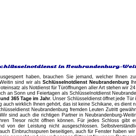
Schlüsselnotdienst in Neubrandenburg-Wei
sgesperrt haben, brauchen Sie jemand, welcher Ihnen zurü
Weitin sind wir als
Schlüsselnotdienst Neubrandenburg
Ihr
oteinsatz als Notdienst für Türöffnungen aller Art stehen wir
uch an Sonn und Feiertagen als Schlüsselnotdienst Neubrandenb
und 365 Tage im Jahr
. Unser Schlüsseldienst öffnet jede Tü
auch wirklich Ihnen gehört, das ist keine Schikane, es dient n
chlüsseldienst Neubrandenburg fremden Leuten Zutritt gewährt
Wir sind auch die richtigen Partner in Neubrandenburg-Weitin
hren Tresor nicht öffnen können. Für jedes Schloss gibt 
nd von der Leistung nicht ausgeschlossen. Selbstverständl
uch Einbruchsspuren beseitigen, auch für Fenster haben wir 