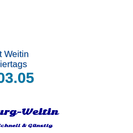
t Weitin
iertags
03.05
urg-Weitin
Schnell & Günstig