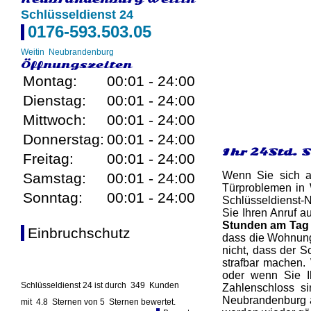
Schlüsseldienst 24
0176-593.503.05
Weitin
Neubrandenburg
Öffnungszeiten
Montag:
00:01 - 24:00
Dienstag:
00:01 - 24:00
Mittwoch:
00:01 - 24:00
Donnerstag:
00:01 - 24:00
Ihr 24Std. 
Freitag:
00:01 - 24:00
Wenn Sie sich au
Samstag:
00:01 - 24:00
Türproblemen in 
Sonntag:
00:01 - 24:00
Schlüsseldienst-N
Sie Ihren Anruf a
Stunden am Tag 
Einbruchschutz
dass die Wohnung 
nicht, dass der S
strafbar machen. 
oder wenn Sie I
Schlüsseldienst 24 ist durch
349
Kunden
Zahlenschloss si
Neubrandenburg a
mit
4.8
Sternen von
5
Sternen bewertet.