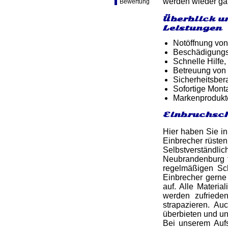
werden wieder gän
Bewertung
Überblick u
Leistungen
Notöffnung von
Beschädigungsf
Schnelle Hilfe,
Betreuung von
Sicherheitsber
Sofortige Mon
Markenprodukt
Einbruchsch
Hier haben Sie in
Einbrecher rüsten
Selbstverständl
Neubrandenburg t
regelmäßigen Sch
Einbrecher gerne 
auf. Alle Materi
werden zufriede
strapazieren. A
überbieten und u
Bei unserem Aufs