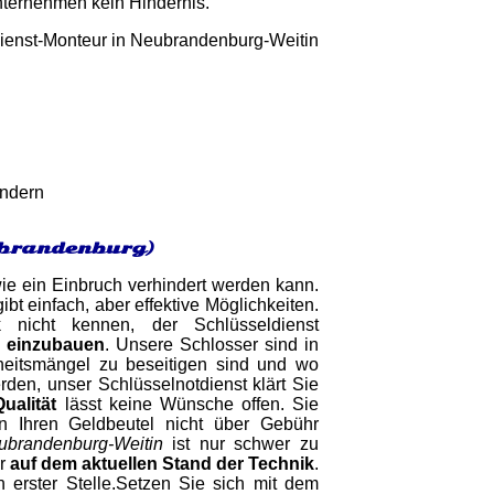
nternehmen kein Hindernis.
indern
ubrandenburg)
wie ein Einbruch verhindert werden kann.
bt einfach, aber effektive Möglichkeiten.
k nicht kennen, der Schlüsseldienst
 einzubauen
. Unsere Schlosser sind in
heitsmängel zu beseitigen sind und wo
rden, unser Schlüsselnotdienst klärt Sie
Qualität
lässt keine Wünsche offen. Sie
en Ihren Geldbeutel nicht über Gebühr
ubrandenburg-Weitin
ist nur schwer zu
er
auf dem aktuellen Stand der Technik
.
n erster Stelle.Setzen Sie sich mit dem