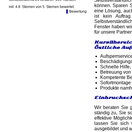
Selbstverständlich
können. Sparen Si
mit
4.8
Sternen von
5
Sternen bewertet.
eine Lösung, auc
Bewertung
ist kein Auftra
Selbstverständlic
Fenster haben wir
für unsere Partne
Kurzübersic
Östliche Au
Aufsperrservic
Beschädigungsf
Schnelle Hilfe,
Betreuung von
Kompetente Ber
Sofortmontage 
Produkte namh
Einbruchsch
Wir beraten Sie 
ständig zu, Sie s
effektive Möglich
lassen Sie sich
ausgebildet und w