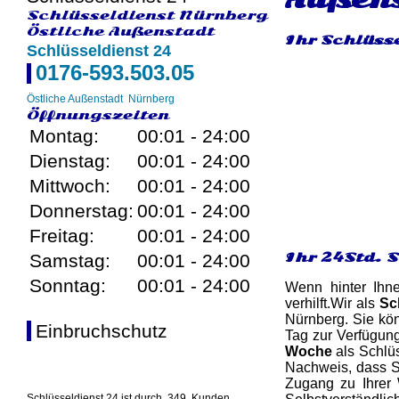
Schlüsseldienst Nürnberg
Östliche Außenstadt
Ihr Schlüsse
Schlüsseldienst 24
0176-593.503.05
Östliche Außenstadt
Nürnberg
Öffnungszeiten
Montag:
00:01 - 24:00
Dienstag:
00:01 - 24:00
Mittwoch:
00:01 - 24:00
Donnerstag:
00:01 - 24:00
Freitag:
00:01 - 24:00
Ihr 24Std. 
Samstag:
00:01 - 24:00
Sonntag:
00:01 - 24:00
Wenn hinter Ihn
verhilft.Wir als
Sc
Nürnberg. Sie kön
Einbruchschutz
Tag zur Verfügun
Woche
als Schlüs
Nachweis, dass Si
Zugang zu Ihrer 
Schlüsseldienst 24 ist durch
349
Kunden