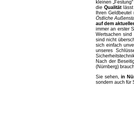
kleinen „Festung“
die
Qualität
lässt
Ihren Geldbeutel
Östliche Außenst
auf dem aktuelle
immer an erster S
Wertsachen sind i
sind nicht übers
sich einfach unve
unseres Schlüsse
Sicherheitstechni
Nach der Beseiti
(Nürnberg) brauche
Sie sehen,
in Nü
sondern auch für 