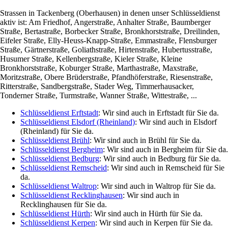
Strassen in Tackenberg (Oberhausen) in denen unser Schlüsseldienst
aktiv ist: Am Friedhof, Angerstraße, Anhalter Straße, Baumberger
Straße, Bertastraße, Borbecker Straße, Bronkhorststraße, Dreilinden,
Eifeler Straße, Elly-Heuss-Knapp-Straße, Emmastraße, Flensburger
Straße, Gärtnerstraße, Goliathstraße, Hirtenstraße, Hubertusstraße,
Husumer Straße, Kellenbergstraße, Kieler Straße, Kleine
Bronkhorststraße, Koburger Straße, Marthastraße, Maxstraße,
Moritzstraße, Obere Brüderstraße, Pfandhöferstraße, Riesenstraße,
Ritterstraße, Sandbergstraße, Stader Weg, Timmerhausacker,
Tonderner Straße, Turmstraße, Wanner Straße, Wittestraße, ...
Schlüsseldienst Erftstadt
: Wir sind auch in Erftstadt für Sie da.
Schlüsseldienst Elsdorf (Rheinland)
: Wir sind auch in Elsdorf
(Rheinland) für Sie da.
Schlüsseldienst Brühl
: Wir sind auch in Brühl für Sie da.
Schlüsseldienst Bergheim
: Wir sind auch in Bergheim für Sie da.
Schlüsseldienst Bedburg
: Wir sind auch in Bedburg für Sie da.
Schlüsseldienst Remscheid
: Wir sind auch in Remscheid für Sie
da.
Schlüsseldienst Waltrop
: Wir sind auch in Waltrop für Sie da.
Schlüsseldienst Recklinghausen
: Wir sind auch in
Recklinghausen für Sie da.
Schlüsseldienst Hürth
: Wir sind auch in Hürth für Sie da.
Schlüsseldienst Kerpen
: Wir sind auch in Kerpen für Sie da.