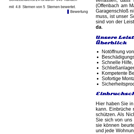
verlassen, dass 
(Offenbach am Ma
mit
4.8
Sternen von
5
Sternen bewertet.
Garagenschloß nic
Bewertung
muss, ist unser S
sind von der Leis
da
.
Unsere Leis
Überblick
Notöffnung von
Beschädigungsf
Schnelle Hilfe,
Schließanlagen
Kompetente Ber
Sofortige Mon
Sicherheitspro
Einbruchsch
Hier haben Sie in
kann. Einbrüche 
schützen. Als Ni
Sie sich von uns
sie können beurte
und jede Wohnung 