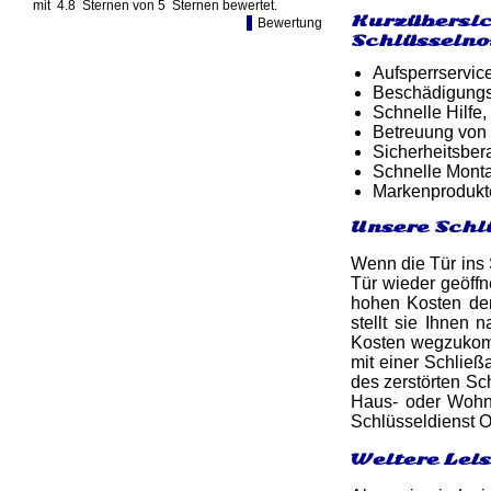
mit
4.8
Sternen von
5
Sternen bewertet.
Kurzübersic
Bewertung
Schlüsselno
Aufsperrservic
Beschädigungsf
Schnelle Hilfe,
Betreuung von
Sicherheitsber
Schnelle Monta
Markenprodukt
Unsere Schl
Wenn die Tür ins S
Tür wieder geöff
hohen Kosten der
stellt sie Ihnen
Kosten wegzukomm
mit einer Schlie
des zerstörten Sc
Haus- oder Wohnu
Schlüsseldienst O
Weitere Lei