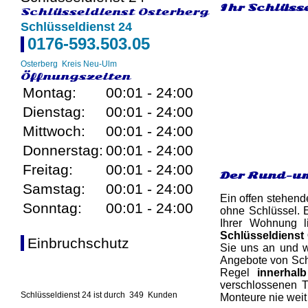
Ihr Schlüsse
Schlüsseldienst Osterberg
Schlüsseldienst 24
0176-593.503.05
Osterberg
Kreis Neu-Ulm
Öffnungszeiten
Montag:
00:01 - 24:00
Dienstag:
00:01 - 24:00
Mittwoch:
00:01 - 24:00
Donnerstag:
00:01 - 24:00
Freitag:
00:01 - 24:00
Der Rund-um
Samstag:
00:01 - 24:00
Ein offen stehend
Sonntag:
00:01 - 24:00
ohne Schlüssel. 
Ihrer Wohnung l
Schlüsseldienst
Einbruchschutz
Sie uns an und wi
Angebote von Schl
Regel
innerhal
verschlossenen T
Schlüsseldienst 24 ist durch
349
Kunden
Monteure nie weit 