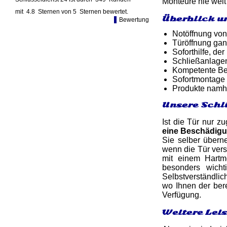
Monteure nie weit 
mit
4.8
Sternen von
5
Sternen bewertet.
Überblick u
Bewertung
Notöffnung von
Türöffnung gan
Soforthilfe, d
Schließanlage
Kompetente Ber
Sofortmontage 
Produkte namh
Unsere Schl
Ist die Tür nur z
eine Beschädig
Sie selber übern
wenn die Tür ver
mit einem Hartm
besonders wicht
Selbstverständlic
wo Ihnen der bere
Verfügung.
Weitere Lei