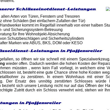
entfernt.
nserer Schlüsselnotdienst-Leistungen
 allen Arten von Türen, Fenstern und Tresoren
z ohne Schäden (bei einfachem Zufallen der Tür)
er Handwerker kommt im Regelfall innerhalb von einer halben St
n- und Sicherungssystem-Betreuung
atung für Ihre Wohnobjekt-Absicherung
von Schutzbeschlägen und Sicherheitszylindern
after Marken wie ABUS, BKS, DOM oder KESO
üsseldienst-Leistungen in Pfaffenweiler
ugefallen, so öffnen wir sie schnell mit einem Spezialwerkzeu
ung
wieder offen. Dadurch werden die hohen Kosten der Repara
ehmen müssten , wenn kein Fall vorliegt, in welchem eine 
schlossen ist, besteht eine gute Chance ohne hohe Kosten we
etallbohrer zu zerstören. In einem Wohnhaus mit einer Sc
ig. Der Ersatz des unnötig zerstörten Schlosses würde 
h bezieht sich unsere Leistung nicht nur auf das Öffnen der H
chtigte Zutritt durch ein Schloss verwehrt wird, stehen wir Ih
stungen in Pfaffenweiler