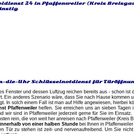
eldienst 24 in Pfaffenweiler (Kreis Breis
ünstig
-die-Uhr Schlüsselnotdienst für Türöffnun
es Fenster und dessen Luftzug reichen bereits aus - schon ist d
errt. Ein anderes Szenario wäre, dass Sie nach Hause kommen un
gt. In solch einem Fall ist man auf Hilfe angewiesen, hierbei 
st Pfaffenweiler
helfen. Sie erreichen uns an sieben Tagen 
d wir sind in Pfaffenweiler jederzeit gerne für Sie im Einsatz
sten rein, die von weit her anreisen nach Pfaffenweiler (Krei
innerhalb von einer halben Stunde
bei Ihnen in Pfaffenweiler
n Tür zu stehen ist zeit- und nervenaufreibend. Um Sie nicht