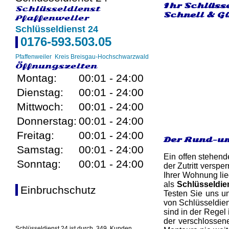
Ihr Schlüss
Schlüsseldienst
Schnell & G
Pfaffenweiler
Schlüsseldienst 24
0176-593.503.05
Pfaffenweiler
Kreis Breisgau-Hochschwarzwald
Öffnungszeiten
Montag:
00:01 - 24:00
Dienstag:
00:01 - 24:00
Mittwoch:
00:01 - 24:00
Donnerstag:
00:01 - 24:00
Freitag:
00:01 - 24:00
Der Rund-um
Samstag:
00:01 - 24:00
Ein offen stehend
Sonntag:
00:01 - 24:00
der Zutritt versp
Ihrer Wohnung lie
als
Schlüsseldien
Einbruchschutz
Testen Sie uns un
von Schlüsseldien
sind in der Regel
der verschlossene
Schlüsseldienst 24 ist durch
349
Kunden