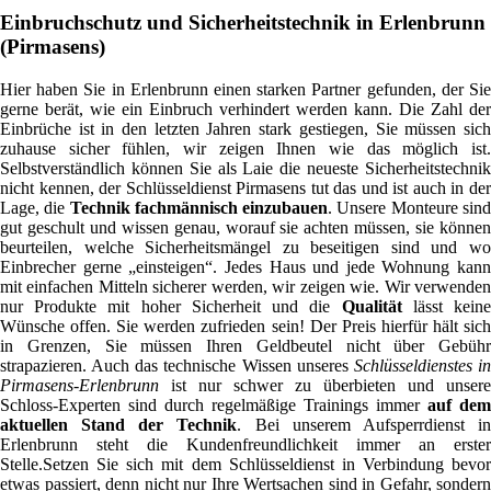
Einbruchschutz und Sicherheitstechnik in Erlenbrunn
(Pirmasens)
Hier haben Sie in Erlenbrunn einen starken Partner gefunden, der Sie
gerne berät, wie ein Einbruch verhindert werden kann. Die Zahl der
Einbrüche ist in den letzten Jahren stark gestiegen, Sie müssen sich
zuhause sicher fühlen, wir zeigen Ihnen wie das möglich ist.
Selbstverständlich können Sie als Laie die neueste Sicherheitstechnik
nicht kennen, der Schlüsseldienst Pirmasens tut das und ist auch in der
Lage, die
Technik fachmännisch einzubauen
. Unsere Monteure sin
gut geschult und wissen genau, worauf sie achten müssen, sie können
beurteilen, welche Sicherheitsmängel zu beseitigen sind und wo
Einbrecher gerne „einsteigen“. Jedes Haus und jede Wohnung kann
mit einfachen Mitteln sicherer werden, wir zeigen wie. Wir verwenden
nur Produkte mit hoher Sicherheit und die
Qualität
lässt kein
Wünsche offen. Sie werden zufrieden sein! Der Preis hierfür hält sich
in Grenzen, Sie müssen Ihren Geldbeutel nicht über Gebühr
strapazieren. Auch das technische Wissen unseres
Schlüsseldienstes i
Pirmasens-Erlenbrunn
ist nur schwer zu überbieten und unsere
Schloss-Experten sind durch regelmäßige Trainings immer
auf dem
aktuellen Stand der Technik
. Bei unserem Aufsperrdienst i
Erlenbrunn steht die Kundenfreundlichkeit immer an erster
Stelle.Setzen Sie sich mit dem Schlüsseldienst in Verbindung bevor
etwas passiert, denn nicht nur Ihre Wertsachen sind in Gefahr, sondern