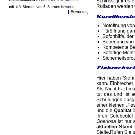
Schloss gibt es e
Rolläden werden w
mit
4.8
Sternen von
5
Sternen bewertet.
Bewertung
Kurzübersic
Notöffnung von
Türöffnung gan
Soforthilfe, d
Betreuung von
Kompetente Ber
Sofortige Mon
Sicherheitspro
Einbruchsch
Hier haben Sie i
kann. Einbrecher 
Als Nicht-Fachma
tut das und ist 
Schulungen ausge
einer kleinen „Fe
und die
Qualität
l
Ihren Geldbeutel
Oberlosa
ist nur 
aktuellen Stand
Stelle.Rufen Sie 