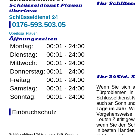
Ihr Schlüsse
Schlüsseldienst Plauen
Oberlosa
Schlüsseldienst 24
0176-593.503.05
Oberlosa
Plauen
Öffnungszeiten
Montag:
00:01 - 24:00
Dienstag:
00:01 - 24:00
Mittwoch:
00:01 - 24:00
Donnerstag:
00:01 - 24:00
Ihr 24Std. 
Freitag:
00:01 - 24:00
Wenn Sie sich au
Samstag:
00:01 - 24:00
Türproblemen in
Sonntag:
00:01 - 24:00
Schlüsseldienst-N
auch an Sonn und 
Tage im Jahr
. W
Einbruchschutz
Vorgehensweise d
Leuten Zutritt gew
wenn Sie den Schl
in besten Händen,
Schlüsseldienst 24 ist durch
349
Kunden