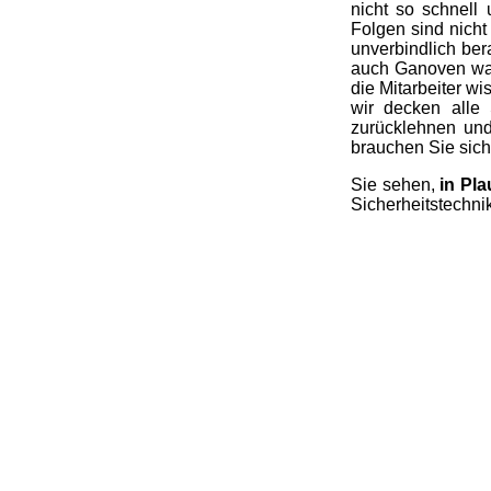
nicht so schnell 
Folgen sind nicht
unverbindlich ber
auch Ganoven wart
die Mitarbeiter w
wir decken alle 
zurücklehnen un
brauchen Sie sic
Sie sehen,
in Pla
Sicherheitstechnik