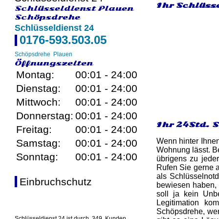
Ihr Schlüsse
Schlüsseldienst Plauen
Schöpsdrehe
Schlüsseldienst 24
0176-593.503.05
Schöpsdrehe
Plauen
Öffnungszeiten
Montag:
00:01 - 24:00
Dienstag:
00:01 - 24:00
Mittwoch:
00:01 - 24:00
Donnerstag:
00:01 - 24:00
Ihr 24Std. 
Freitag:
00:01 - 24:00
Wenn hinter Ihnen
Samstag:
00:01 - 24:00
Wohnung lässt. Be
Sonntag:
00:01 - 24:00
übrigens zu jede
Rufen Sie gerne 
als Schlüsselnotd
Einbruchschutz
bewiesen haben, d
soll ja kein Un
Legitimation ko
Schöpsdrehe, wenn
Schlüsseldienst 24 ist durch
349
Kunden