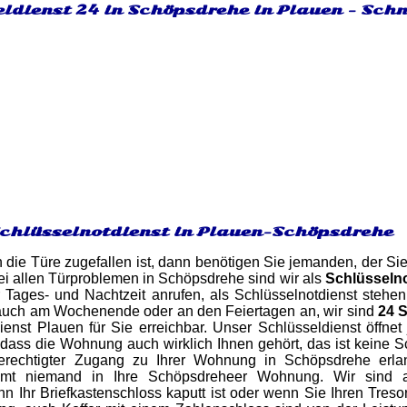
ldienst 24 in Schöpsdrehe in Plauen - Schn
Schlüsselnotdienst in Plauen-Schöpsdrehe
 die Türe zugefallen ist, dann benötigen Sie jemanden, der Sie
i allen Türproblemen in Schöpsdrehe sind wir als
Schlüsselno
r Tages- und Nachtzeit anrufen, als Schlüsselnotdienst steh
auch am Wochenende oder an den Feiertagen an, wir sind
24 
ienst Plauen für Sie erreichbar. Unser Schlüsseldienst öffn
ass die Wohnung auch wirklich Ihnen gehört, das ist keine Sch
berechtigter Zugang zu Ihrer Wohnung in Schöpsdrehe erla
mmt niemand in Ihre Schöpsdreheer Wohnung. Wir sind au
 Ihr Briefkastenschloss kaputt ist oder wenn Sie Ihren Treso