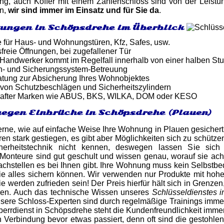
ung, auch Koffer mit einem Zahlenschloss sind von der Leist
an,
wir sind immer im Einsatz und für Sie da
.
tungen in Schöpsdrehe im Überblick
e für Haus- und Wohnungstüren, Kfz, Safes, usw.
reie Öffnungen, bei zugefallener Tür
er Handwerker kommt im Regelfall innerhalb von einer halben St
n- und Sicherungssystem-Betreuung
atung zur Absicherung Ihres Wohnobjektes
von Schutzbeschlägen und Sicherheitszylindern
after Marken wie ABUS, BKS, WILKA, DOM oder KESO
egen Einbrüche in Schöpsdrehe (Plauen)
erne, wie auf einfache Weise Ihre Wohnung in Plauen gesichert
ren stark gestiegen, es gibt aber Möglichkeiten sich zu schütze
herheitstechnik nicht kennen, deswegen lassen Sie si
 Monteure sind gut geschult und wissen genau, worauf sie ac
hstellen es bei Ihnen gibt. Ihre Wohnung muss kein Selbstbed
ie alles sichern können. Wir verwenden nur Produkte mit hohe
e werden zufrieden sein! Der Preis hierfür hält sich in Grenze
ren. Auch das technische Wissen unseres
Schlüsseldienstes 
nsere Schloss-Experten sind durch regelmäßige Trainings imm
errdienst in Schöpsdrehe steht die Kundenfreundlichkeit immer 
n Verbindung bevor etwas passiert, denn oft sind die gestohle