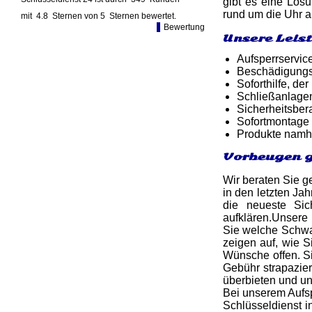
gibt es eine Lös
rund um die Uhr 
mit
4.8
Sternen von
5
Sternen bewertet.
Bewertung
Unsere Leis
Aufsperrservic
Beschädigungsf
Soforthilfe, d
Schließanlage
Sicherheitsber
Sofortmontage 
Produkte namh
Vorbeugen g
Wir beraten Sie g
in den letzten Jah
die neueste Sic
aufklären.Unsere
Sie welche Schwac
zeigen auf, wie S
Wünsche offen. Si
Gebühr strapazie
überbieten und u
Bei unserem Aufsp
Schlüsseldienst i