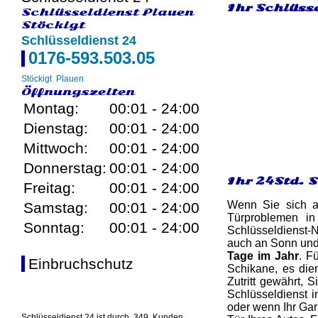
Ihr Schlüsse
Schlüsseldienst Plauen
Stöckigt
Schlüsseldienst 24
0176-593.503.05
Stöckigt
Plauen
Öffnungszeiten
Montag:
00:01 - 24:00
Dienstag:
00:01 - 24:00
Mittwoch:
00:01 - 24:00
Donnerstag:
00:01 - 24:00
Ihr 24Std. 
Freitag:
00:01 - 24:00
Wenn Sie sich au
Samstag:
00:01 - 24:00
Türproblemen in
Sonntag:
00:01 - 24:00
Schlüsseldienst-N
auch an Sonn und 
Tage im Jahr
. F
Einbruchschutz
Schikane, es dien
Zutritt gewährt, 
Schlüsseldienst i
oder wenn Ihr Gar
Schlüsseldienst 24 ist durch
349
Kunden