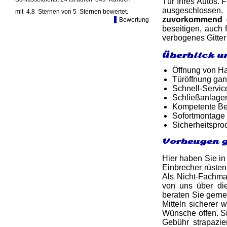
Tür Ihres Autos. 
ausgeschlossen. 
mit
4.8
Sternen von
5
Sternen bewertet.
zuvorkommend 
Bewertung
beseitigen, auch
verbogenes Gitter
Überblick u
Öffnung von Ha
Türöffnung gan
Schnell-Service
Schließanlage
Kompetente Ber
Sofortmontage 
Sicherheitspro
Vorbeugen g
Hier haben Sie in
Einbrecher rüsten
Als Nicht-Fachma
von uns über d
beraten Sie gern
Mitteln sicherer
Wünsche offen. Si
Gebühr strapazi