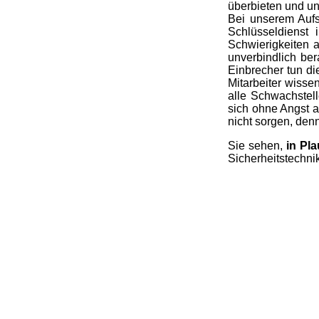
überbieten und u
Bei unserem Aufsp
Schlüsseldienst
Schwierigkeiten a
unverbindlich ber
Einbrecher tun di
Mitarbeiter wisse
alle Schwachstell
sich ohne Angst 
nicht sorgen, denn
Sie sehen,
in Pla
Sicherheitstechnik