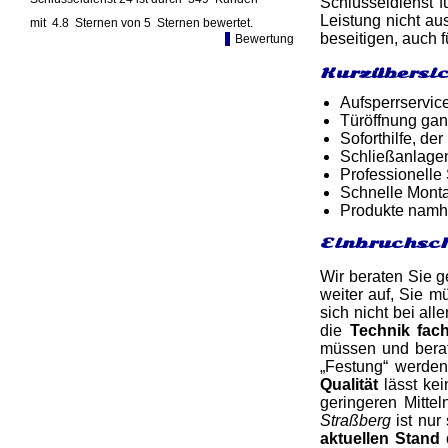
Schlüsseldienst f
Leistung nicht au
mit
4.8
Sternen von
5
Sternen bewertet.
beseitigen, auch 
Bewertung
Kurzübersic
Aufsperrservic
Türöffnung gan
Soforthilfe, d
Schließanlage
Professionelle
Schnelle Monta
Produkte namh
Einbruchsch
Wir beraten Sie g
weiter auf, Sie m
sich nicht bei al
die
Technik fac
müssen und berat
„Festung“ werden
Qualität
lässt kei
geringeren Mitte
Straßberg
ist nur
aktuellen Stand