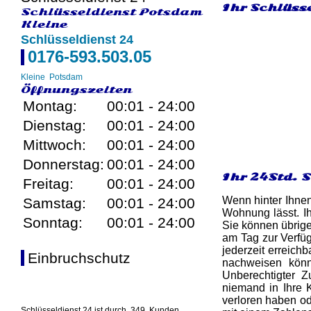
Ihr Schlüsse
Schlüsseldienst Potsdam
Kleine
Schlüsseldienst 24
0176-593.503.05
Kleine
Potsdam
Öffnungszeiten
Montag:
00:01 - 24:00
Dienstag:
00:01 - 24:00
Mittwoch:
00:01 - 24:00
Donnerstag:
00:01 - 24:00
Ihr 24Std. 
Freitag:
00:01 - 24:00
Wenn hinter Ihnen
Samstag:
00:01 - 24:00
Wohnung lässt. I
Sonntag:
00:01 - 24:00
Sie können übrige
am Tag zur Verfüg
jederzeit erreichb
Einbruchschutz
nachweisen könn
Unberechtigter Z
niemand in Ihre 
verloren haben od
Schlüsseldienst 24 ist durch
349
Kunden