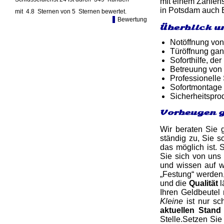
mit einem Zahlens
in Potsdam auch E
mit
4.8
Sternen von
5
Sternen bewertet.
Bewertung
Überblick u
Notöffnung von
Türöffnung gan
Soforthilfe, d
Betreuung von
Professionelle
Sofortmontage 
Sicherheitspro
Vorbeugen g
Wir beraten Sie 
ständig zu, Sie s
das möglich ist. 
Sie sich von uns
und wissen auf w
„Festung“ werden,
und die
Qualität
l
Ihren Geldbeutel
Kleine
ist nur sc
aktuellen Stand
Stelle.Setzen Sie