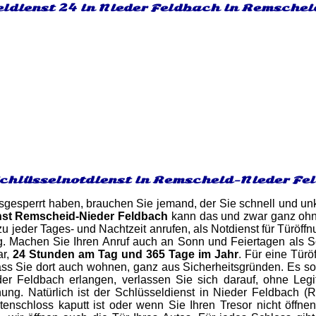
eldienst 24 in Nieder Feldbach in Remschei
Schlüsselnotdienst in Remscheid-Nieder Fe
gesperrt haben, brauchen Sie jemand, der Sie schnell und unk
nst Remscheid-Nieder Feldbach
kann das und zwar ganz ohn
u jeder Tages- und Nachtzeit anrufen, als Notdienst für Türöff
g. Machen Sie Ihren Anruf auch an Sonn und Feiertagen als S
ar,
24 Stunden am Tag und 365 Tage im Jahr
. Für eine Tür
s Sie dort auch wohnen, ganz aus Sicherheitsgründen. Es soll
r Feldbach erlangen, verlassen Sie sich darauf, ohne Legi
ng. Natürlich ist der Schlüsseldienst in Nieder Feldbach (R
stenschloss kaputt ist oder wenn Sie Ihren Tresor nicht öff