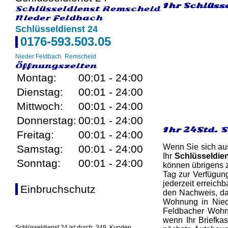
Ihr Schlüss
Schlüsseldienst Remscheid
Nieder Feldbach
Schlüsseldienst 24
0176-593.503.05
Nieder Feldbach
Remscheid
Öffnungszeiten
Montag:
00:01 - 24:00
Dienstag:
00:01 - 24:00
Mittwoch:
00:01 - 24:00
Donnerstag:
00:01 - 24:00
Ihr 24Std. 
Freitag:
00:01 - 24:00
Wenn Sie sich aus
Samstag:
00:01 - 24:00
Ihr
Schlüsseldie
Sonntag:
00:01 - 24:00
können übrigens z
Tag zur Verfügun
jederzeit erreichb
Einbruchschutz
den Nachweis, das
Wohnung in Niede
Feldbacher Wohnu
wenn Ihr Briefka
Schlüsseldienst 24 ist durch
349
Kunden