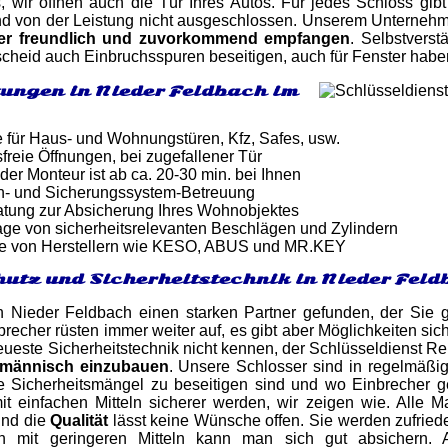
 wir öffnen auch die Tür Ihres Autos. Für jedes Schloss gib
d von der Leistung nicht ausgeschlossen. Unserem Unternehmen 
er freundlich und zuvorkommend empfangen
. Selbstverst
heid auch Einbruchsspuren beseitigen, auch für Fenster haben
tungen in Nieder Feldbach im
e für Haus- und Wohnungstüren, Kfz, Safes, usw.
reie Öffnungen, bei zugefallener Tür
 der Monteur ist ab ca. 20-30 min. bei Ihnen
n- und Sicherungssystem-Betreuung
atung zur Absicherung Ihres Wohnobjektes
ge von sicherheitsrelevanten Beschlägen und Zylindern
e von Herstellern wie KESO, ABUS und MR.KEY
utz und Sicherheitstechnik in Nieder Fel
n Nieder Feldbach einen starken Partner gefunden, der Sie g
recher rüsten immer weiter auf, es gibt aber Möglichkeiten sic
neueste Sicherheitstechnik nicht kennen, der Schlüsseldienst Re
hmännisch einzubauen
. Unsere Schlosser sind in regelmäßi
he Sicherheitsmängel zu beseitigen sind und wo Einbrecher g
 einfachen Mitteln sicherer werden, wir zeigen wie. Alle Ma
und die
Qualität
lässt keine Wünsche offen. Sie werden zufried
ch mit geringeren Mitteln kann man sich gut absichern.