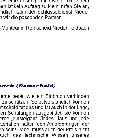
t es eine Lösung, auch Koffer mit einem
ist kein Auftrag zu klein, rufen Sie an,
ändlich kann der Schlüsseldienst Nieder
 wir die passenden Partner.
dbach (Remscheid)
erne berät, wie ein Einbruch verhindert
h zu schützen. Selbstverständlich können
mscheid tut das und ist auch in der Lage,
gen Schulungen ausgebildet, sie können
erne „einsteigen“. Jedes Haus und jede
terialien halten den Anforderungen der
en sein! Dabei muss auch der Preis nicht
 Auch das technische Wissen unseres