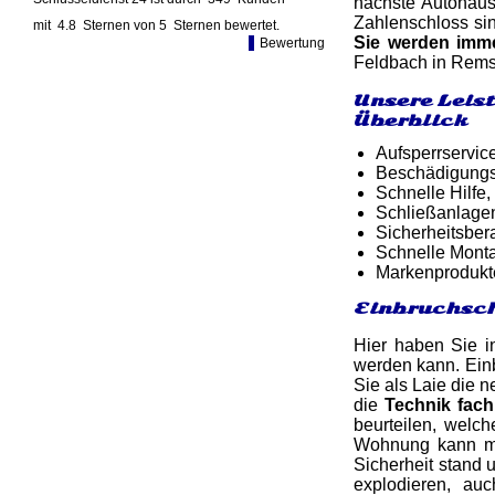
nächste Autohaus,
Zahlenschloss sin
mit
4.8
Sternen von
5
Sternen bewertet.
Sie werden imm
Bewertung
Feldbach in Remsc
Unsere Leis
Überblick
Aufsperrservic
Beschädigungsf
Schnelle Hilfe,
Schließanlage
Sicherheitsber
Schnelle Monta
Markenprodukt
Einbruchsch
Hier haben Sie i
werden kann. Einb
Sie als Laie die 
die
Technik fac
beurteilen, welc
Wohnung kann mit
Sicherheit stand 
explodieren, au