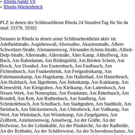
»
Rheda-Sankt Vit
»
Rheda-Wiedenbrück
PLZ in denen der Schlüsseldienst Rheda 24 Stunden/Tag für Sie da
sind: 33378, 59302
Strassen in Rheda in denen unser Schlüsselnotdienst aktiv ist:
Adelheidstraße, Aegidienwall, Ahornallee, Akazienstraße, Albert-
Schweitzer-Straße, Alemannenweg, Alexander-Schem-Straße, Alfred-
Delp-Straße, Alleestraße, Allerstraße, Alter Kamp, Althoffweg, Am
Bach, Am Bahndamm, Am Bödingsfeld, Am Breiten Schem, Am
Brock, Am Domhof, Am Eusternbach, Am Faulbusch, Am
Fichtenbusch, Am Frankenbrink, Am Freigrafenkamp, Am
Fuhrmannskamp, Am Hagekamp, Am Hallenbad, Am Hamelbruch,
Am Holzbach, Am Jägerheim, Am Jödenkamp, Am Kalekamp, Am
Kirmesfeld, Am Kleigraben, Am Kleikamp, Am Lattenbusch, Am
Neuen Werk, Am Nonenplatz, Am Postdamm, Am Ritterbusch, Am
Rondell, Am Rott, Am Ruthenbach, Am Sandberg, Am
Schmiedebusch, Am Schulbach, Am Stadtgraben, Am Stadtholz, Am
Stelzbach, Am Stückermersch, Am Uhlenbrock, Am Voßkamp, Am
Werl, Am Wieksbach, Am Wöstekamp, Am Ziegelgarten, Am
Zollbrett, Amelunxenweg, Amselweg, An der Gräfte, An der
Hofwiese, An der Lehmkuhle, An der Piuskirche, An der Radheide,
An der Reitbahn, An der Schäferwiese, An der Schwedenschanze, An