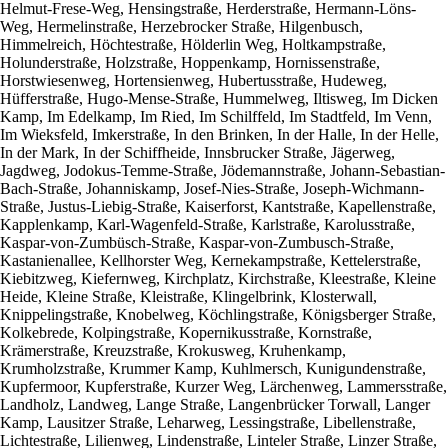
Helmut-Frese-Weg, Hensingstraße, Herderstraße, Hermann-Löns-
Weg, Hermelinstraße, Herzebrocker Straße, Hilgenbusch,
Himmelreich, Höchtestraße, Hölderlin Weg, Holtkampstraße,
Holunderstraße, Holzstraße, Hoppenkamp, Hornissenstraße,
Horstwiesenweg, Hortensienweg, Hubertusstraße, Hudeweg,
Hüfferstraße, Hugo-Mense-Straße, Hummelweg, Iltisweg, Im Dicken
Kamp, Im Edelkamp, Im Ried, Im Schilffeld, Im Stadtfeld, Im Venn,
Im Wieksfeld, Imkerstraße, In den Brinken, In der Halle, In der Helle,
In der Mark, In der Schiffheide, Innsbrucker Straße, Jägerweg,
Jagdweg, Jodokus-Temme-Straße, Jödemannstraße, Johann-Sebastian-
Bach-Straße, Johanniskamp, Josef-Nies-Straße, Joseph-Wichmann-
Straße, Justus-Liebig-Straße, Kaiserforst, Kantstraße, Kapellenstraße,
Kapplenkamp, Karl-Wagenfeld-Straße, Karlstraße, Karolusstraße,
Kaspar-von-Zumbüsch-Straße, Kaspar-von-Zumbusch-Straße,
Kastanienallee, Kellhorster Weg, Kernekampstraße, Kettelerstraße,
Kiebitzweg, Kiefernweg, Kirchplatz, Kirchstraße, Kleestraße, Kleine
Heide, Kleine Straße, Kleistraße, Klingelbrink, Klosterwall,
Knippelingstraße, Knobelweg, Köchlingstraße, Königsberger Straße,
Kolkebrede, Kolpingstraße, Kopernikusstraße, Kornstraße,
Krämerstraße, Kreuzstraße, Krokusweg, Kruhenkamp,
Krumholzstraße, Krummer Kamp, Kuhlmersch, Kunigundenstraße,
Kupfermoor, Kupferstraße, Kurzer Weg, Lärchenweg, Lammersstraße,
Landholz, Landweg, Lange Straße, Langenbrücker Torwall, Langer
Kamp, Lausitzer Straße, Leharweg, Lessingstraße, Libellenstraße,
Lichtestraße, Lilienweg, Lindenstraße, Linteler Straße, Linzer Straße,