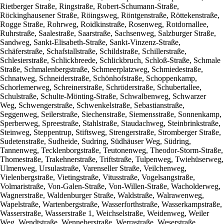
Rietberger Straße, Ringstraße, Robert-Schumann-Straße,
Röckinghausener Straße, Röingsweg, Röntgenstraße, Röttekenstraße,
Rogge Straße, Rohrweg, Roidkinstraße, Rosenweg, Rotdornallee,
Ruhrstraße, Saalestraße, Saarstraße, Sachsenweg, Salzburger Straße,
Sandweg, Sankt-Elisabeth-Straße, Sankt-Vinzenz-Straße,
Schäferstraße, Schafstallstraße, Schildstraße, Schillerstraße,
Schlesierstraße, Schlickbreede, Schlickbruch, Schloß-Straße, Schmale
Straße, Schmalenbergstraße, Schmeerplatzweg, Schmiedestraße,
Schnatweg, Schneiderstraße, Schönhofstraße, Schoppenkamp,
Schorlemerweg, Schreinerstraße, Schröderstraße, Schubertallee,
Schulstraße, Schulte-Mönting-Straße, Schwalbenweg, Schwarzer
Weg, Schwengerstraße, Schwenkelstraße, Sebastianstraße,
Seggenweg, Seilerstraße, Siechenstraße, Siemensstraße, Sonnenkamp,
Sperberweg, Spreestraße, Stahlstraße, Staudachweg, Steinbrinkstraße,
Steinweg, Steppentrup, Stiftsweg, Strengerstraße, Stromberger Straße,
Sudetenstraße, Sudheide, Sudring, Südhäuser Weg, Südring,
Tannenweg, Tecklenborgstraße, Teutonenweg, Theodor-Storm-Straße,
Thomestraße, Trakehnerstraße, Triftstraße, Tulpenweg, Twiehüserweg,
Ulmenweg, Ursulastraße, Varenseller Straße, Veilchenweg,
Vielenbergstraße, Vietingstraße, Vitusstraße, Vogelsangstraße,
Volmaristraße, Von-Galen-Straße, Von-Willen-Straße, Wacholderweg,
Wagnerstraße, Waldenburger Straße, Waldstraße, Walrawenweg,
Wapelstraße, Wartenbergstraße, Wasserforthstraße, Wasserkampstraße,
Wasserstraße, Wasserstraße 1, Weichselstraße, Weidenweg, Weiler
Weg, Wendtstraße, Wenneberstraße, Werrastraße, Weserstraße,