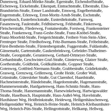
Dunenweg, Eduard-Mörike-Straße, Egerstraße, Eichendorffstraße,
Eichenweg, Eickelstraße, Eikenpatt, Eintrachtstraße, Elbestraße, Elsa-
Brandström-Straße, Emser Landstraße, Emsweg, Engelbertstraße,
Engernstraße, Erlenweg, Ernst-Moritz-Arndt-Straße, Eschstraße,
Espenbusch, Eusterbrockstraße, Eusterdiekstraße, Farnweg,
Fasanenweg, Faulestraße, Feldhüserweg, Feldstraße, Finkenweg,
Fleischerstraße, Fliederweg, Fontainestraße, Forstweg, Frankensteiner
Straße, Frankenweg, Franz-Geshe-Straße, Franz-Knöbel-Straße,
Franz-Moorfeld-Straße, Freigerichtstraße, Freiherr-Vom-Stein-Allee,
Frentruper Straße, Friedhofsweg, Fritz-Burmann-Straße, Fröbelstraße,
Fürst-Bentheim-Straße, Fürstenbergstraße, Fuggerstraße, Fuldastraße,
Gänsemarkt, Gartenstraße, Gaukenbrinkweg, Gebrüder-Thalheimer-
Straße, Georgstraße, Geranienweg, Gerhard-Ortmeyer-Straße,
Gerhardstraße, Geschwister-Graf-Straße, Ginsterweg, Glatzer Straße,
Goethestraße, Goldbrink, Goldkuhlestraße, Goppner Straße,
Gotenweg, Gottfried-Niermann-Straße, Grabbestraße, Grädiekstraße,
Grasweg, Grenzweg, Grillenweg, Große Heide, Großer Wall,
Grünstraße, Gütersloher Straße, Gut Clarenhof, Haardstraße,
Hachmeisterstraße, Händelstraße, Hagedornstraße, Hagemannstraße,
Hammersenstraße, Hanfgartenweg, Hans-Schmitz-Straße, Hans-
Thoma-Straße, Hansemannstraße, Harsewinkelweg, Hartwigswalder
Straße, Haselbusch, Hauptstraße, Haus-Außel-Weg, Havelstraße,
Haxthäuser Weg, Heidbrinkstraße, Heideweg, Heiligenhäuschenweg,
Heiligenstädter Weg, Heinrich-Heine-Straße, Heinrich-Kleibaumhuter-
Weg, Heinrich-Püts-Straße, Hellingrottstraße, Hellkamp, Hellweg,