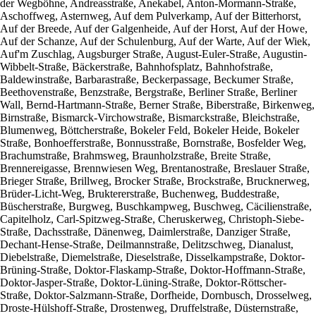
der Wegböhne, Andreasstraße, Anekabel, Anton-Mormann-Straße,
Aschoffweg, Asternweg, Auf dem Pulverkamp, Auf der Bitterhorst,
Auf der Breede, Auf der Galgenheide, Auf der Horst, Auf der Howe,
Auf der Schanze, Auf der Schulenburg, Auf der Warte, Auf der Wiek,
Auf'm Zuschlag, Augsburger Straße, August-Euler-Straße, Augustin-
Wibbelt-Straße, Bäckerstraße, Bahnhofsplatz, Bahnhofstraße,
Baldewinstraße, Barbarastraße, Beckerpassage, Beckumer Straße,
Beethovenstraße, Benzstraße, Bergstraße, Berliner Straße, Berliner
Wall, Bernd-Hartmann-Straße, Berner Straße, Biberstraße, Birkenweg,
Birnstraße, Bismarck-Virchowstraße, Bismarckstraße, Bleichstraße,
Blumenweg, Böttcherstraße, Bokeler Feld, Bokeler Heide, Bokeler
Straße, Bonhoefferstraße, Bonnusstraße, Bornstraße, Bosfelder Weg,
Brachumstraße, Brahmsweg, Braunholzstraße, Breite Straße,
Brennereigasse, Brennwiesen Weg, Brentanostraße, Breslauer Straße,
Brieger Straße, Brillweg, Brocker Straße, Brockstraße, Brucknerweg,
Brüder-Licht-Weg, Bruktererstraße, Buchenweg, Buddestraße,
Büscherstraße, Burgweg, Buschkampweg, Buschweg, Cäcilienstraße,
Capitelholz, Carl-Spitzweg-Straße, Cheruskerweg, Christoph-Siebe-
Straße, Dachsstraße, Dänenweg, Daimlerstraße, Danziger Straße,
Dechant-Hense-Straße, Deilmannstraße, Delitzschweg, Dianalust,
Diebelstraße, Diemelstraße, Dieselstraße, Disselkampstraße, Doktor-
Brüning-Straße, Doktor-Flaskamp-Straße, Doktor-Hoffmann-Straße,
Doktor-Jasper-Straße, Doktor-Lüning-Straße, Doktor-Röttscher-
Straße, Doktor-Salzmann-Straße, Dorfheide, Dornbusch, Drosselweg,
Droste-Hülshoff-Straße, Drostenweg, Druffelstraße, Düsternstraße,