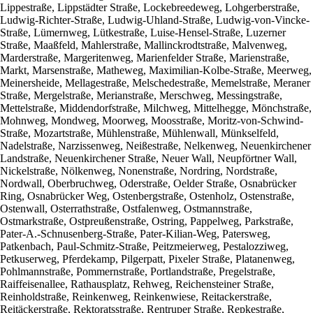
Lippestraße, Lippstädter Straße, Lockebreedeweg, Lohgerberstraße,
Ludwig-Richter-Straße, Ludwig-Uhland-Straße, Ludwig-von-Vincke-
Straße, Lümernweg, Lütkestraße, Luise-Hensel-Straße, Luzerner
Straße, Maaßfeld, Mahlerstraße, Mallinckrodtstraße, Malvenweg,
Marderstraße, Margeritenweg, Marienfelder Straße, Marienstraße,
Markt, Marsenstraße, Matheweg, Maximilian-Kolbe-Straße, Meerweg,
Meinersheide, Mellagestraße, Melschedestraße, Memelstraße, Meraner
Straße, Mergelstraße, Merianstraße, Merschweg, Messingstraße,
Mettelstraße, Middendorfstraße, Milchweg, Mittelhegge, Mönchstraße,
Mohnweg, Mondweg, Moorweg, Moosstraße, Moritz-von-Schwind-
Straße, Mozartstraße, Mühlenstraße, Mühlenwall, Münkselfeld,
Nadelstraße, Narzissenweg, Neißestraße, Nelkenweg, Neuenkirchener
Landstraße, Neuenkirchener Straße, Neuer Wall, Neupförtner Wall,
Nickelstraße, Nölkenweg, Nonenstraße, Nordring, Nordstraße,
Nordwall, Oberbruchweg, Oderstraße, Oelder Straße, Osnabrücker
Ring, Osnabrücker Weg, Ostenbergstraße, Ostenholz, Ostenstraße,
Ostenwall, Osterrathstraße, Ostfalenweg, Ostmannstraße,
Ostmarkstraße, Ostpreußenstraße, Ostring, Pappelweg, Parkstraße,
Pater-A.-Schnusenberg-Straße, Pater-Kilian-Weg, Patersweg,
Patkenbach, Paul-Schmitz-Straße, Peitzmeierweg, Pestalozziweg,
Petkuserweg, Pferdekamp, Pilgerpatt, Pixeler Straße, Platanenweg,
Pohlmannstraße, Pommernstraße, Portlandstraße, Pregelstraße,
Raiffeisenallee, Rathausplatz, Rehweg, Reichensteiner Straße,
Reinholdstraße, Reinkenweg, Reinkenwiese, Reitackerstraße,
Reitäckerstraße, Rektoratsstraße, Rentruper Straße, Repkestraße,