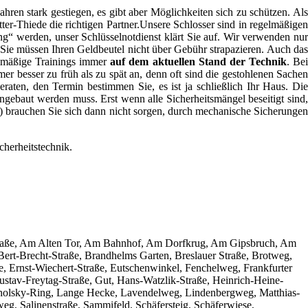
hren stark gestiegen, es gibt aber Möglichkeiten sich zu schützen. Als
tter-Thiede die richtigen Partner.Unsere Schlosser sind in regelmäßige
g“ werden, unser Schlüsselnotdienst klärt Sie auf. Wir verwenden nur
, Sie müssen Ihren Geldbeutel nicht über Gebühr strapazieren. Auch da
elmäßige Trainings immer
auf dem aktuellen Stand der Technik
. Be
er besser zu früh als zu spät an, denn oft sind die gestohlenen Sachen
eraten, den Termin bestimmen Sie, es ist ja schließlich Ihr Haus. Di
ingebaut werden muss. Erst wenn alle Sicherheitsmängel beseitigt sind,
) brauchen Sie sich dann nicht sorgen, durch mechanische Sicherungen
cherheitstechnik.
Poststraße, Am Alten Tor, Am Bahnhof, Am Dorfkrug, Am Gipsbruch, Am
t-Brecht-Straße, Brandhelms Garten, Breslauer Straße, Brotweg,
, Ernst-Wiechert-Straße, Eutschenwinkel, Fenchelweg, Frankfurter
ustav-Freytag-Straße, Gut, Hans-Watzlik-Straße, Heinrich-Heine-
cholsky-Ring, Lange Hecke, Lavendelweg, Lindenbergweg, Matthias-
, Salinenstraße, Sammifeld, Schäfersteig, Schäferwiese,