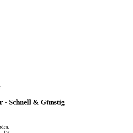
e
er - Schnell & Günstig
nden,
. Ihr