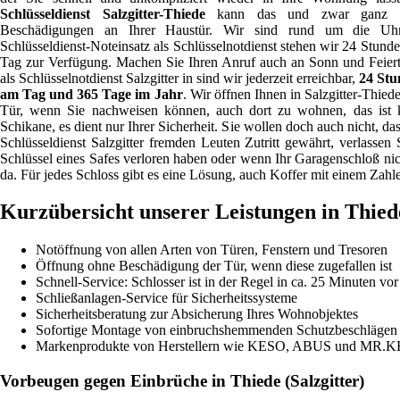
Schlüsseldienst Salzgitter-Thiede
kann das und zwar ganz 
Beschädigungen an Ihrer Haustür. Wir sind rund um die Uh
Schlüsseldienst-Noteinsatz als Schlüsselnotdienst stehen wir 24 Stund
Tag zur Verfügung. Machen Sie Ihren Anruf auch an Sonn und Feier
als Schlüsselnotdienst Salzgitter in sind wir jederzeit erreichbar,
24 St
am Tag und 365 Tage im Jahr
. Wir öffnen Ihnen in Salzgitter-Thiede
Tür, wenn Sie nachweisen können, auch dort zu wohnen, das ist 
Schikane, es dient nur Ihrer Sicherheit. Sie wollen doch auch nicht, das
Schlüsseldienst Salzgitter fremden Leuten Zutritt gewährt, verlasse
Schlüssel eines Safes verloren haben oder wenn Ihr Garagenschloß nich
da. Für jedes Schloss gibt es eine Lösung, auch Koffer mit einem Zahl
Kurzübersicht unserer Leistungen in Thied
Notöffnung von allen Arten von Türen, Fenstern und Tresoren
Öffnung ohne Beschädigung der Tür, wenn diese zugefallen ist
Schnell-Service: Schlosser ist in der Regel in ca. 25 Minuten vor
Schließanlagen-Service für Sicherheitssysteme
Sicherheitsberatung zur Absicherung Ihres Wohnobjektes
Sofortige Montage von einbruchshemmenden Schutzbeschlägen u
Markenprodukte von Herstellern wie KESO, ABUS und MR.
Vorbeugen gegen Einbrüche in Thiede (Salzgitter)