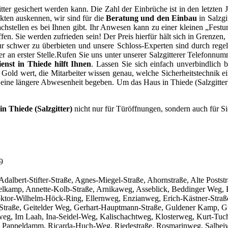
er gesichert werden kann. Die Zahl der Einbrüche ist in den letzten Ja
kten auskennen, wir sind für die
Beratung und den Einbau
in Salzgi
stellen es bei Ihnen gibt. Ihr Anwesen kann zu einer kleinen „Festun
en. Sie werden zufrieden sein! Der Preis hierfür hält sich in Grenzen
ur schwer zu überbieten und unsere Schloss-Experten sind durch reg
 an erster Stelle.Rufen Sie uns unter unserer Salzgitterer Telefonnumm
ienst in Thiede hilft Ihnen
. Lassen Sie sich einfach unverbindlich b
t Gold wert, die Mitarbeiter wissen genau, welche Sicherheitstechnik e
 eine längere Abwesenheit begeben. Um das Haus in Thiede (Salzgitter
in Thiede (Salzgitter)
nicht nur für Türöffnungen, sondern auch für Si
9
ist: Adalbert-Stifter-Straße, Agnes-Miegel-Straße, Ahornstraße, Alte 
mp, Annette-Kolb-Straße, Arnikaweg, Asseblick, Beddinger Weg, Ber
oktor-Wilhelm-Höck-Ring, Ellernweg, Enzianweg, Erich-Kästner-Straße
f-Straße, Geitelder Weg, Gerhart-Hauptmann-Straße, Guldener Kamp, G
weg, Im Laah, Ina-Seidel-Weg, Kalischachtweg, Klosterweg, Kurt-Tu
, Pappeldamm, Ricarda-Huch-Weg, Riedestraße, Rosmarinweg, Salbeiweg