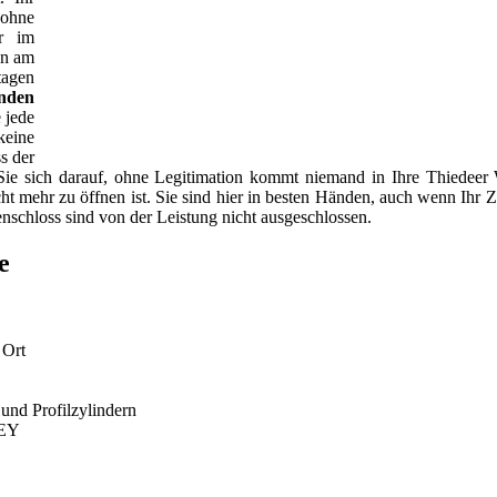
ohne
r im
en am
tagen
unden
 jede
keine
s der
n Sie sich darauf, ohne Legitimation kommt niemand in Ihre Thiedeer
t mehr zu öffnen ist. Sie sind hier in besten Händen, auch wenn Ihr Z
enschloss sind von der Leistung nicht ausgeschlossen.
e
 Ort
nd Profilzylindern
KEY