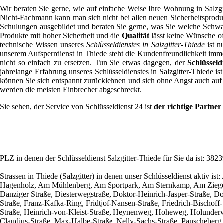
Wir beraten Sie gerne, wie auf einfache Weise Ihre Wohnung in Salzgitt
Nicht-Fachmann kann man sich nicht bei allen neuen Sicherheitsprodu
Schulungen ausgebildet und beraten Sie gerne, was Sie welche Schwach
Produkte mit hoher Sicherheit und die
Qualität
lässt keine Wünsche off
technische Wissen unseres
Schlüsseldienstes in Salzgitter-Thiede
ist n
unserem Aufsperrdienst in Thiede steht die Kundenfreundlichkeit immer
nicht so einfach zu ersetzen. Tun Sie etwas dagegen, der
Schlüsseld
jahrelange Erfahrung unseres Schlüsseldienstes in Salzgitter-Thiede is
können Sie sich entspannt zurücklehnen und sich ohne Angst auch auf
werden die meisten Einbrecher abgeschreckt.
Sie sehen, der Service von Schlüsseldienst 24 ist
der richtige Partner 
PLZ in denen der Schlüsseldienst Salzgitter-Thiede für Sie da ist: 3823
Strassen in Thiede (Salzgitter) in denen unser Schlüsseldienst aktiv 
Hagenholz, Am Mühlenberg, Am Sportpark, Am Sternkamp, Am Ziegelka
Danziger Straße, Diesterwegstraße, Doktor-Heinrich-Jasper-Straße, D
Straße, Franz-Kafka-Ring, Fridtjof-Nansen-Straße, Friedrich-Bischof
Straße, Heinrich-von-Kleist-Straße, Heynenweg, Hoheweg, Holunder
Claudius-Straße, Max-Halbe-Straße, Nelly-Sachs-Straße, Panscheberg