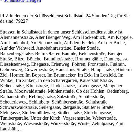
»
Schallstadt-Mengen
PLZ in denen der Schlüsseldienst Schallstadt 24 Stunden/Tag für Sie
da sind: 79227
Strassen in Schallstadt in denen unser Schlüsselnotdienst aktiv ist:
Alemannenstraße, Alter Bienger Weg, Am Hockenbuck, Am Käppele,
Am Lindenhof, Am Schanzbuck, Auf dem Feldele, Auf der Breite,
Auf der Viehweid, Autobahnraststätte, Basler Straße,
Batzenbergstraße, Beim Oberen Bäumle, Belchenstraße, Bienger
Straße, Bitze, Böttche, Brandhofstraße, Brunnengäßle, Dannergasse,
Dieselsteinweg, Ehegasse, Erlenweg, Föhren, Fronstraße, Fußrain,
Gehrenweg, Gewerbestraße, Hans-Joos-Straße, Hauptstraße, Hinterm
Ziel, Horner, Im Bopser, Im Brunnacker, Im Eck, Im Letzfeld, Im
Winkel, Im Zinken, In den Schäfergärten, Kaiserstuhlstraße,
Keltenstraße, Kirchstraße, Lindenstraße, Löwengasse, Mengener
Straße, Mooswaldstraße, Mühlenstraße, Ob der Hohlen, Oedenberg,
Rathausstraße, Reblingstraße, Salzstraße, Schäferstraße,
Scheuerleweg, Schlittberg, Schönbergstraße, Schulstraße,
Schwarzwaldstraße, Seilergasse, ßlergäßle, Staufener Straße,
Steingasse, Stollenmühleweg, Stollenstraße, Storchengasse,
Tunibergstraße, Unter der Kirch, Vogesenstraße, Weberstraße,
Weinstraße, Wiesenstraße, Winzerstraße, Wüste, Zehntgasse, Zum
Lausbühl, ...