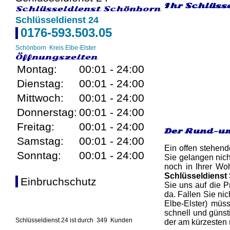
Ihr Schlüsse
Schlüsseldienst Schönborn
Schlüsseldienst 24
0176-593.503.05
Schönborn
Kreis Elbe-Elster
Öffnungszeiten
Montag:
00:01 - 24:00
Dienstag:
00:01 - 24:00
Mittwoch:
00:01 - 24:00
Donnerstag:
00:01 - 24:00
Freitag:
00:01 - 24:00
Der Rund-um
Samstag:
00:01 - 24:00
Ein offen stehend
Sonntag:
00:01 - 24:00
Sie gelangen nich
noch in Ihrer Woh
Schlüsseldienst
Einbruchschutz
Sie uns auf die P
da. Fallen Sie ni
Elbe-Elster) müs
schnell und günst
Schlüsseldienst 24 ist durch
349
Kunden
der am kürzesten 