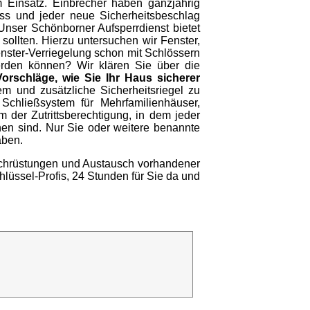
 Einsatz. Einbrecher haben ganzjährig
ss und jeder neue Sicherheitsbeschlag
 Unser Schönborner Aufsperrdienst bietet
sollten. Hierzu untersuchen wir Fenster,
nster-Verriegelung schon mit Schlössern
werden können? Wir klären Sie über die
Vorschläge, wie Sie Ihr Haus sicherer
em und zusätzliche Sicherheitsriegel zu
chließsystem für Mehrfamilienhäuser,
der Zutrittsberechtigung, in dem jeder
ehen sind. Nur Sie oder weitere benannte
aben.
Nachrüstungen und Austausch vorhandener
hlüssel-Profis, 24 Stunden für Sie da und