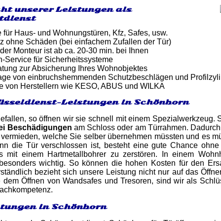
ht unserer Leistungen als
tdienst
e für Haus- und Wohnungstüren, Kfz, Safes, usw.
z ohne Schäden (bei einfachem Zufallen der Tür)
 der Monteur ist ab ca. 20-30 min. bei Ihnen
-Service für Sicherheitssysteme
atung zur Absicherung Ihres Wohnobjektes
tage von einbruchshemmenden Schutzbeschlägen und Profilzyl
e von Herstellern wie KESO, ABUS und WILKA
üsseldienst-Leistungen in Schönborn
gefallen, so öffnen wir sie schnell mit einem Spezialwerkzeug. 
lei Beschädigungen
am Schloss oder am Türrahmen. Dadurch 
 vermieden, welche Sie selber übernehmen müssten und es müs
nn die Tür verschlossen ist, besteht eine gute Chance oh
ss mit einem Hartmetallbohrer zu zerstören. In einem Wohn
esonders wichtig. So können die hohen Kosten für den Ersa
ständlich bezieht sich unsere Leistung nicht nur auf das Öff
e dem Öffnen von Wandsafes und Tresoren, sind wir als Schlü
 Fachkompetenz.
stungen in Schönborn