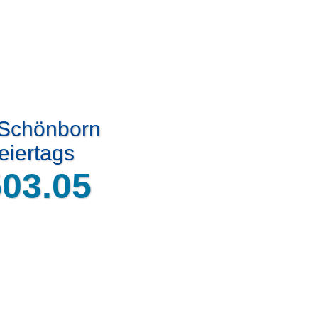
 Schönborn
eiertags
503.05