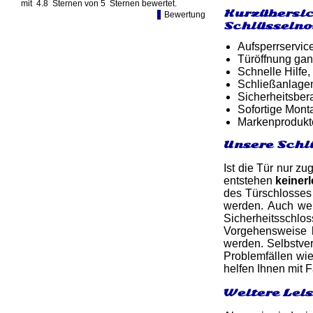
mit
4.8
Sternen von
5
Sternen bewertet.
Kurzübersic
Bewertung
Schlüsselno
Aufsperrservic
Türöffnung gan
Schnelle Hilfe,
Schließanlagen
Sicherheitsber
Sofortige Mon
Markenprodukt
Unsere Schl
Ist die Tür nur zu
entstehen
keiner
des Türschlosses
werden. Auch we
Sicherheitsschlo
Vorgehensweise b
werden. Selbstver
Problemfällen wi
helfen Ihnen mit
Weitere Lei