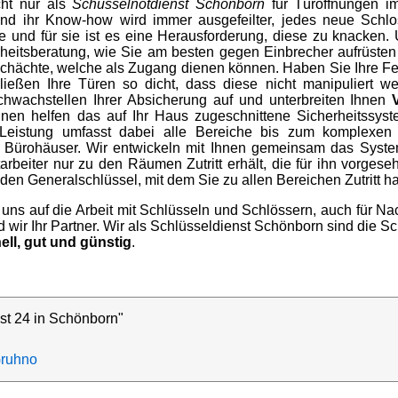
cht nur als
Schüsselnotdienst Schönborn
für Türöffnungen im
nd ihr Know-how wird immer ausgefeilter, jedes neue Schlo
se und für sie ist es eine Herausforderung, diese zu knacken.
heitsberatung, wie Sie am besten gegen Einbrecher aufrüsten 
chächte, welche als Zugang dienen können. Haben Sie Ihre Fe
ließen Ihre Türen so dicht, dass diese nicht manipuliert 
chwachstellen Ihrer Absicherung auf und unterbreiten Ihnen
nnen helfen das auf Ihr Haus zugeschnittene Sicherheitssyst
Leistung umfasst dabei alle Bereiche bis zum komplexen S
 Bürohäuser. Wir entwickeln mit Ihnen gemeinsam das System 
arbeiter nur zu den Räumen Zutritt erhält, die für ihn vorges
 den Generalschlüssel, mit dem Sie zu allen Bereichen Zutritt h
 uns auf die Arbeit mit Schlüsseln und Schlössern, auch für 
wir Ihr Partner. Wir als Schlüsseldienst Schönborn sind die Sc
ell, gut und günstig
.
st 24 in Schönborn"
ruhno