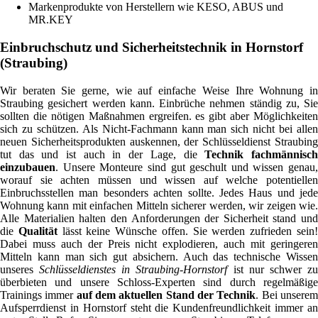
Markenprodukte von Herstellern wie KESO, ABUS und
MR.KEY
Einbruchschutz und Sicherheitstechnik in Hornstorf
(Straubing)
Wir beraten Sie gerne, wie auf einfache Weise Ihre Wohnung in
Straubing gesichert werden kann. Einbrüche nehmen ständig zu, Sie
sollten die nötigen Maßnahmen ergreifen. es gibt aber Möglichkeiten
sich zu schützen. Als Nicht-Fachmann kann man sich nicht bei allen
neuen Sicherheitsprodukten auskennen, der Schlüsseldienst Straubing
tut das und ist auch in der Lage, die
Technik fachmännisc
einzubauen
. Unsere Monteure sind gut geschult und wissen genau,
worauf sie achten müssen und wissen auf welche potentiellen
Einbruchsstellen man besonders achten sollte. Jedes Haus und jede
Wohnung kann mit einfachen Mitteln sicherer werden, wir zeigen wie.
Alle Materialien halten den Anforderungen der Sicherheit stand und
die
Qualität
lässt keine Wünsche offen. Sie werden zufrieden sein
Dabei muss auch der Preis nicht explodieren, auch mit geringeren
Mitteln kann man sich gut absichern. Auch das technische Wissen
unseres
Schlüsseldienstes in Straubing-Hornstorf
ist nur schwer z
überbieten und unsere Schloss-Experten sind durch regelmäßige
Trainings immer
auf dem aktuellen Stand der Technik
. Bei unsere
Aufsperrdienst in Hornstorf steht die Kundenfreundlichkeit immer an