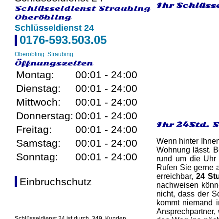
Ihr Schlüsse
Schlüsseldienst Straubing
Oberöbling
Schlüsseldienst 24
0176-593.503.05
Oberöbling
Straubing
Öffnungszeiten
Montag:
00:01 - 24:00
Dienstag:
00:01 - 24:00
Mittwoch:
00:01 - 24:00
Donnerstag:
00:01 - 24:00
Ihr 24Std. 
Freitag:
00:01 - 24:00
Wenn hinter Ihnen
Samstag:
00:01 - 24:00
Wohnung lässt. Be
Sonntag:
00:01 - 24:00
rund um die Uhr 
Rufen Sie gerne a
erreichbar,
24 St
Einbruchschutz
nachweisen können
nicht, dass der S
kommt niemand in 
Ansprechpartner, 
Schlüsseldienst 24 ist durch
349
Kunden