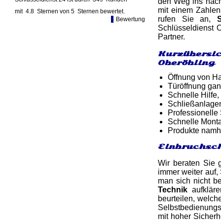
den Weg ins nächs
mit einem Zahlen
mit
4.8
Sternen von
5
Sternen bewertet.
rufen Sie an,
Bewertung
Schlüsseldienst 
Partner.
Kurzübersic
Oberöbling
Öffnung von Ha
Türöffnung gan
Schnelle Hilfe,
Schließanlage
Professionelle
Schnelle Monta
Produkte namh
Einbruchsch
Wir beraten Sie 
immer weiter auf,
man sich nicht b
Technik
aufkläre
beurteilen, welch
Selbstbedienungsl
mit hoher Sicherh