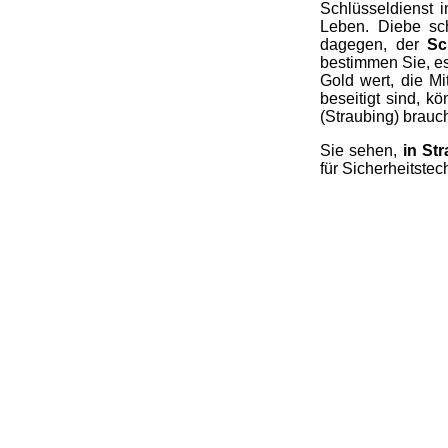
Schlüsseldienst i
Leben. Diebe sch
dagegen, der
Sc
bestimmen Sie, es
Gold wert, die Mi
beseitigt sind, 
(Straubing) brauch
Sie sehen,
in St
für Sicherheitstec