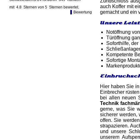
Zündschloss ausg
auch Koffer mit e
mit
4.8
Sternen von
5
Sternen bewertet.
gemacht und ein v
Bewertung
Unsere Leis
Notöffnung von
Türöffnung gan
Soforthilfe, d
Schließanlage
Kompetente Ber
Sofortige Mon
Markenprodukt
Einbruchsch
Hier haben Sie in
Einbrecher rüsten
bei allen neuen S
Technik fachmä
gerne, was Sie w
sicherer werden, 
offen. Sie werden
strapazieren. Au
und unsere Schl
unserem Aufsperr