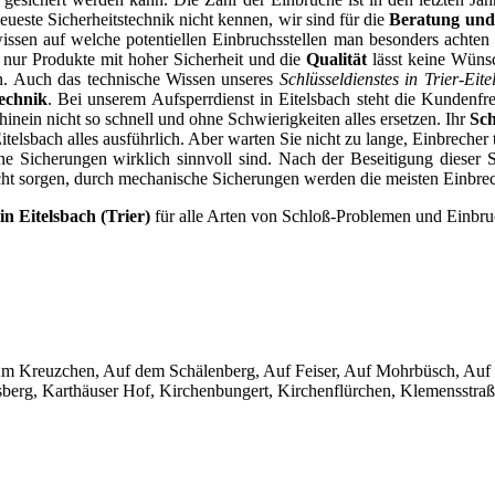
eueste Sicherheitstechnik nicht kennen, wir sind für die
Beratung und
ssen auf welche potentiellen Einbruchsstellen man besonders achten 
 nur Produkte mit hoher Sicherheit und die
Qualität
lässt keine Wünsc
rn. Auch das technische Wissen unseres
Schlüsseldienstes in Trier-Eite
echnik
. Bei unserem Aufsperrdienst in Eitelsbach steht die Kundenfre
inein nicht so schnell und ohne Schwierigkeiten alles ersetzen. Ihr
Sch
telsbach alles ausführlich. Aber warten Sie nicht zu lange, Einbrecher 
lche Sicherungen wirklich sinnvoll sind. Nach der Beseitigung diese
cht sorgen, durch mechanische Sicherungen werden die meisten Einbrec
in Eitelsbach (Trier)
für alle Arten von Schloß-Problemen und Einbru
ist: Am Kreuzchen, Auf dem Schälenberg, Auf Feiser, Auf Mohrbüsch, A
sberg, Karthäuser Hof, Kirchenbungert, Kirchenflürchen, Klemensstraß