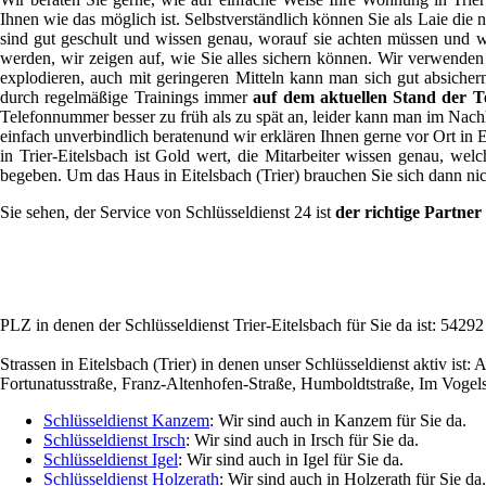
Ihnen wie das möglich ist. Selbstverständlich können Sie als Laie die n
sind gut geschult und wissen genau, worauf sie achten müssen und wi
werden, wir zeigen auf, wie Sie alles sichern können. Wir verwenden
explodieren, auch mit geringeren Mitteln kann man sich gut absiche
durch regelmäßige Trainings immer
auf dem aktuellen Stand der T
Telefonnummer besser zu früh als zu spät an, leider kann man im Nachh
einfach unverbindlich beratenund wir erklären Ihnen gerne vor Ort in Ei
in Trier-Eitelsbach ist Gold wert, die Mitarbeiter wissen genau, we
begeben. Um das Haus in Eitelsbach (Trier) brauchen Sie sich dann ni
Sie sehen, der Service von Schlüsseldienst 24 ist
der richtige Partner 
PLZ in denen der Schlüsseldienst Trier-Eitelsbach für Sie da ist: 54292
Strassen in Eitelsbach (Trier) in denen unser Schlüsseldienst aktiv 
Fortunatusstraße, Franz-Altenhofen-Straße, Humboldtstraße, Im Vogel
Schlüsseldienst Kanzem
: Wir sind auch in Kanzem für Sie da.
Schlüsseldienst Irsch
: Wir sind auch in Irsch für Sie da.
Schlüsseldienst Igel
: Wir sind auch in Igel für Sie da.
Schlüsseldienst Holzerath
: Wir sind auch in Holzerath für Sie da.