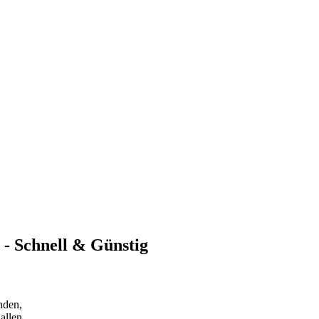
r - Schnell & Günstig
nden,
allen