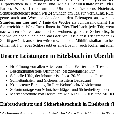
Türproblemen in Eitelsbach sind wir als
Schlüsselnotdienst Trier
Partner. Wir sind rund um die Uhr im Schlüsseldienst-Noteinsat
Schlüsselnotdienst stehen wir 24 Stunden am Tag zur Verfügung. Rufe
gerne auch am Wochenende oder an den Feiertagen an, wir si
Stunden am Tag und 7 Tage die Woche
als Schlüsselnotdienst Trie
Sie erreichbar. Wir öffnen Ihnen in Trier-Eitelsbach jede Tür, wen
nachweisen können, auch dort zu wohnen, ganz aus Sicherheitsgrü
Sie wollen doch auch nicht, dass der Schlüsseldienst Trier fremden L
Zutritt gewährt, ansonsten würden wir uns der Mithilfe strafbar mache
öffnen ist. Für jedes Schloss gibt es eine Lösung, auch Koffer mit ei
Unsere Leistungen in Eitelsbach im Überbl
Notöffnung von allen Arten von Türen, Fenstern und Tresoren
Beschädigungsfreie Öffnungen, bei zugefallener Tür
Schnelle Hilfe, der Monteur ist ab ca. 20-30 min. bei Ihnen
Schließanlagen- und Sicherungssystem-Betreuung
Kompetente Beratung für Ihre Wohnobjekt-Absicherung
Sofortmontage von Schutzbeschlägen und Sicherheitszylindern
Markenprodukte von Herstellern wie KESO, ABUS und MR.
Einbruchschutz und Sicherheitstechnik in Eitelsbach (T
Wir beraten Sie gerne, wie auf einfache Weise Ihre Wohnung in Trier 