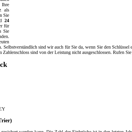
Ihre
z als
n Sie
nd
24
r für
n Sie
nden.
euten
n. Selbstverständlich sind wir auch für Sie da, wenn Sie den Schlüsse
nem Zahlenschloss sind von der Leistung nicht ausgeschlossen. Rufen Si
ick
KEY
rier)
gesichert werden kann. Die Zahl der Einbrüche ist in den letzten Jahr