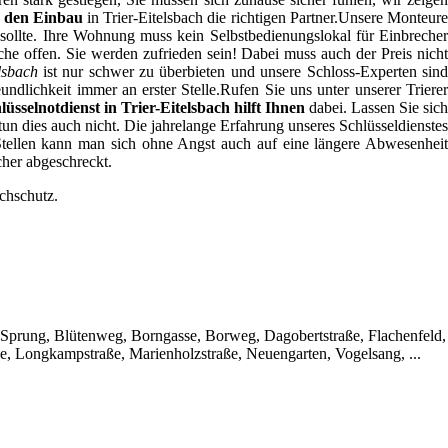
 den Einbau
in Trier-Eitelsbach die richtigen Partner.Unsere Monteur
sollte. Ihre Wohnung muss kein Selbstbedienungslokal für Einbrecher
he offen. Sie werden zufrieden sein! Dabei muss auch der Preis nicht
lsbach
ist nur schwer zu überbieten und unsere Schloss-Experten sin
undlichkeit immer an erster Stelle.Rufen Sie uns unter unserer Triere
lüsselnotdienst in Trier-Eitelsbach hilft Ihnen
dabei. Lassen Sie sich
tun dies auch nicht. Die jahrelange Erfahrung unseres Schlüsseldienstes
r Stellen kann man sich ohne Angst auch auf eine längere Abwesenheit
her abgeschreckt.
chschutz.
uf Sprung, Blütenweg, Borngasse, Borweg, Dagobertstraße, Flachenfeld,
e, Longkampstraße, Marienholzstraße, Neuengarten, Vogelsang, ...