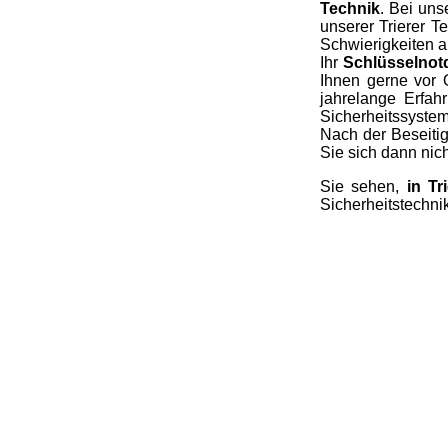
Technik
. Bei uns
unserer Trierer T
Schwierigkeiten a
Ihr
Schlüsselnotdi
Ihnen gerne vor O
jahrelange Erfahr
Sicherheitssystem
Nach der Beseiti
Sie sich dann nich
Sie sehen,
in Tr
Sicherheitstechnik