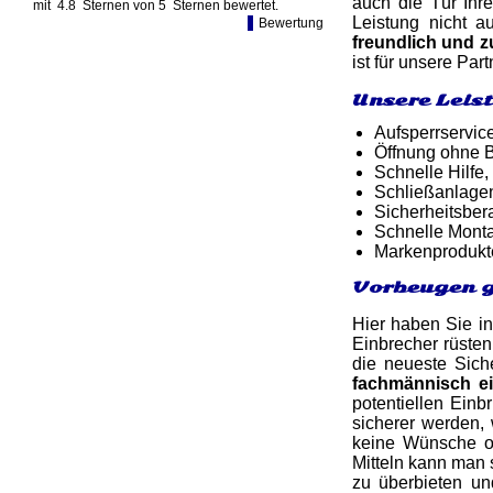
auch die Tür Ihr
mit
4.8
Sternen von
5
Sternen bewertet.
Leistung nicht a
Bewertung
freundlich und
ist für unsere Pa
Unsere Leis
Aufsperrservic
Öffnung ohne B
Schnelle Hilfe,
Schließanlagen
Sicherheitsber
Schnelle Monta
Markenprodukt
Vorbeugen g
Hier haben Sie in
Einbrecher rüsten
die neueste Siche
fachmännisch e
potentiellen Ein
sicherer werden, 
keine Wünsche of
Mitteln kann man 
zu überbieten un