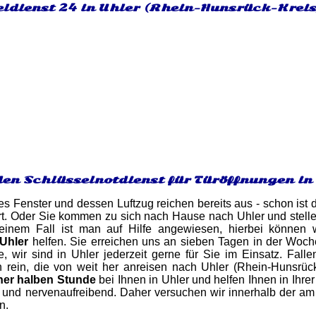
eldienst 24 in Uhler (Rhein-Hunsrück-Kreis
den Schlüsselnotdienst für Türöffnungen in
es Fenster und dessen Luftzug reichen bereits aus - schon ist d
errt. Oder Sie kommen zu sich nach Hause nach Uhler und stelle
einem Fall ist man auf Hilfe angewiesen, hierbei können w
 Uhler
helfen. Sie erreichen uns an sieben Tagen in der Woch
, wir sind in Uhler jederzeit gerne für Sie im Einsatz. Fall
n rein, die von weit her anreisen nach Uhler (Rhein-Hunsrüc
ner halben Stunde
bei Ihnen in Uhler und helfen Ihnen in Ihre
t- und nervenaufreibend. Daher versuchen wir innerhalb der a
n.