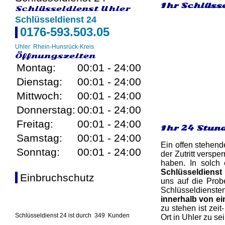
Ihr Schlüss
Schlüsseldienst Uhler
Schlüsseldienst 24
0176-593.503.05
Uhler
Rhein-Hunsrück-Kreis
Öffnungszeiten
Montag:
00:01 - 24:00
Dienstag:
00:01 - 24:00
Mittwoch:
00:01 - 24:00
Donnerstag:
00:01 - 24:00
Freitag:
00:01 - 24:00
Ihr 24 Stun
Samstag:
00:01 - 24:00
Ein offen stehend
Sonntag:
00:01 - 24:00
der Zutritt versp
haben. In solch 
Schlüsseldienst
Einbruchschutz
uns auf die Probe
Schlüsseldienste
innerhalb von ei
zu stehen ist zei
Schlüsseldienst 24 ist durch
349
Kunden
Ort in Uhler zu sei