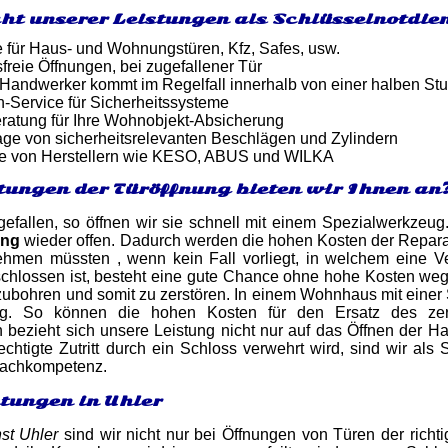
ht unserer Leistungen als Schlüsselnotdie
e für Haus- und Wohnungstüren, Kfz, Safes, usw.
reie Öffnungen, bei zugefallener Tür
er Handwerker kommt im Regelfall innerhalb von einer halben St
-Service für Sicherheitssysteme
atung für Ihre Wohnobjekt-Absicherung
ge von sicherheitsrelevanten Beschlägen und Zylindern
e von Herstellern wie KESO, ABUS und WILKA
tungen der Türöffnung bieten wir Ihnen an
ugefallen, so öffnen wir sie schnell mit einem Spezialwerkzeu
ung
wieder offen. Dadurch werden die hohen Kosten der Repara
ehmen müssten , wenn kein Fall vorliegt, in welchem eine 
schlossen ist, besteht eine gute Chance ohne hohe Kosten we
ubohren und somit zu zerstören. In einem Wohnhaus mit einer
ig. So können die hohen Kosten für den Ersatz des zer
h bezieht sich unsere Leistung nicht nur auf das Öffnen der H
chtigte Zutritt durch ein Schloss verwehrt wird, sind wir als 
 Fachkompetenz.
stungen in Uhler
st Uhler
sind wir nicht nur bei Öffnungen von Türen der richt