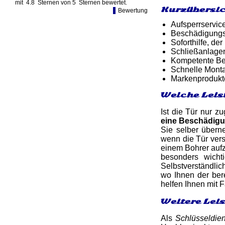
mit
4.8
Sternen von
5
Sternen bewertet.
Kurzübersic
Bewertung
Aufsperrservic
Beschädigungsf
Soforthilfe, d
Schließanlagen
Kompetente Ber
Schnelle Monta
Markenprodukt
Welche Leis
Ist die Tür nur z
eine Beschädig
Sie selber übern
wenn die Tür ver
einem Bohrer aufz
besonders wicht
Selbstverständlic
wo Ihnen der bere
helfen Ihnen mit
Weitere Lei
Als
Schlüsseldien