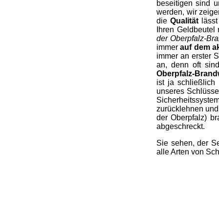
beseitigen sind 
werden, wir zeige
die
Qualität
lässt
Ihren Geldbeutel
der Oberpfalz-Br
immer
auf dem ak
immer an erster S
an, denn oft sin
Oberpfalz-Brandw
ist ja schließlic
unseres Schlüssel
Sicherheitssystem
zurücklehnen und
der Oberpfalz) b
abgeschreckt.
Sie sehen, der Se
alle Arten von Sc