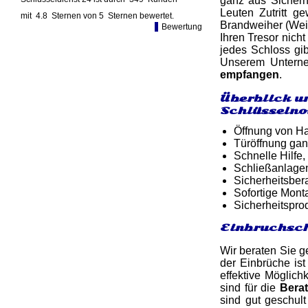
ganz aus Sicherh
Leuten Zutritt ge
mit
4.8
Sternen von
5
Sternen bewertet.
Brandweiher (Weid
Bewertung
Ihren Tresor nich
jedes Schloss gi
Unserem Unterneh
empfangen
.
Überblick u
Schlüsselno
Öffnung von Ha
Türöffnung gan
Schnelle Hilfe,
Schließanlage
Sicherheitsber
Sofortige Mon
Sicherheitspro
Einbruchsch
Wir beraten Sie g
der Einbrüche ist
effektive Möglich
sind für die
Bera
sind gut geschul