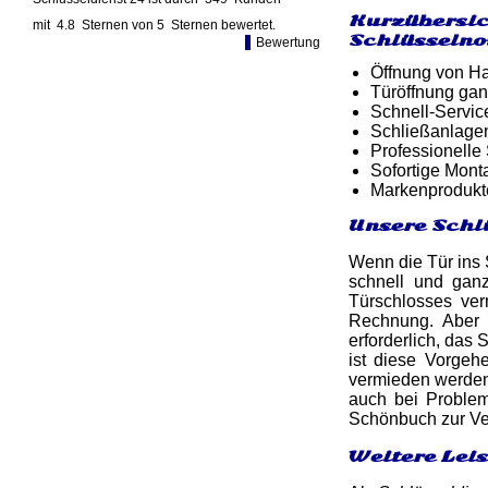
Kurzübersic
mit
4.8
Sternen von
5
Sternen bewertet.
Schlüsselno
Bewertung
Öffnung von Ha
Türöffnung gan
Schnell-Service
Schließanlagen
Professionelle
Sofortige Mon
Markenprodukt
Unsere Schl
Wenn die Tür ins S
schnell und ga
Türschlosses ver
Rechnung. Aber 
erforderlich, das
ist diese Vorgeh
vermieden werden.
auch bei Problem
Schönbuch zur Ve
Weitere Lei