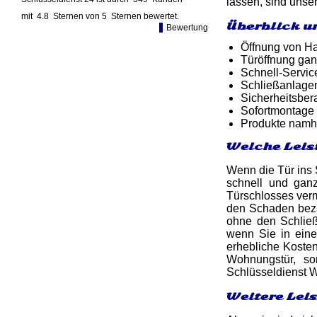
lassen, sind unser
mit
4.8
Sternen von
5
Sternen bewertet.
Überblick u
Bewertung
Öffnung von Ha
Türöffnung gan
Schnell-Service
Schließanlage
Sicherheitsber
Sofortmontage 
Produkte namh
Welche Leis
Wenn die Tür ins S
schnell und ga
Türschlosses verm
den Schaden beza
ohne den Schließ
wenn Sie in ein
erhebliche Kosten
Wohnungstür, son
Schlüsseldienst W
Weitere Lei