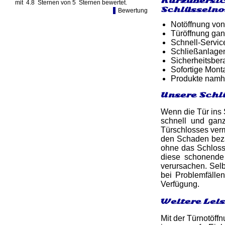
Kurzübersic
mit
4.8
Sternen von
5
Sternen bewertet.
Schlüsselno
Bewertung
Notöffnung von
Türöffnung gan
Schnell-Service
Schließanlagen
Sicherheitsber
Sofortige Mon
Produkte namh
Unsere Schl
Wenn die Tür ins S
schnell und ga
Türschlosses verm
den Schaden beza
ohne das Schloss
diese schonende 
verursachen. Selb
bei Problemfälle
Verfügung.
Weitere Lei
Mit der Türnotöffn