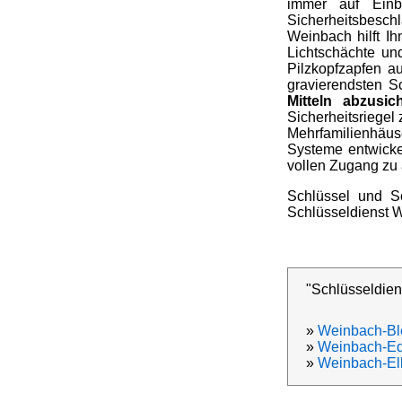
immer auf Einb
Sicherheitsbeschla
Weinbach hilft I
Lichtschächte un
Pilzkopfzapfen a
gravierendsten S
Mitteln abzusic
Sicherheitsriegel
Mehrfamilienhäus
Systeme entwicke
vollen Zugang zu 
Schlüssel und Sc
Schlüsseldienst W
"Schlüsseldien
»
Weinbach-Bl
»
Weinbach-Ed
»
Weinbach-El