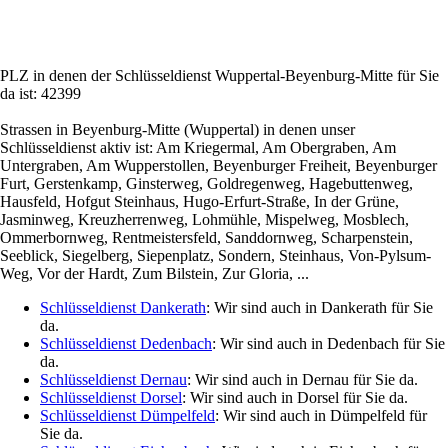
PLZ in denen der Schlüsseldienst Wuppertal-Beyenburg-Mitte für Sie
da ist: 42399
Strassen in Beyenburg-Mitte (Wuppertal) in denen unser
Schlüsseldienst aktiv ist: Am Kriegermal, Am Obergraben, Am
Untergraben, Am Wupperstollen, Beyenburger Freiheit, Beyenburger
Furt, Gerstenkamp, Ginsterweg, Goldregenweg, Hagebuttenweg,
Hausfeld, Hofgut Steinhaus, Hugo-Erfurt-Straße, In der Grüne,
Jasminweg, Kreuzherrenweg, Lohmühle, Mispelweg, Mosblech,
Ommerbornweg, Rentmeistersfeld, Sanddornweg, Scharpenstein,
Seeblick, Siegelberg, Siepenplatz, Sondern, Steinhaus, Von-Pylsum-
Weg, Vor der Hardt, Zum Bilstein, Zur Gloria, ...
Schlüsseldienst Dankerath
: Wir sind auch in Dankerath für Sie
da.
Schlüsseldienst Dedenbach
: Wir sind auch in Dedenbach für Sie
da.
Schlüsseldienst Dernau
: Wir sind auch in Dernau für Sie da.
Schlüsseldienst Dorsel
: Wir sind auch in Dorsel für Sie da.
Schlüsseldienst Dümpelfeld
: Wir sind auch in Dümpelfeld für
Sie da.