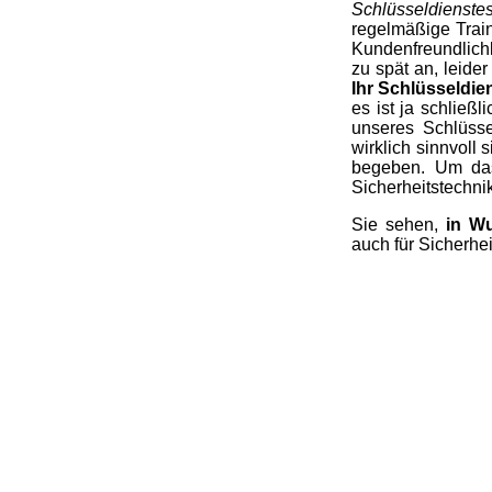
Schlüsseldienste
regelmäßige Trai
Kundenfreundlichk
zu spät an, leide
Ihr Schlüsseldien
es ist ja schließ
unseres Schlüsse
wirklich sinnvoll
begeben. Um das
Sicherheitstechnik
Sie sehen,
in Wu
auch für Sicherhei