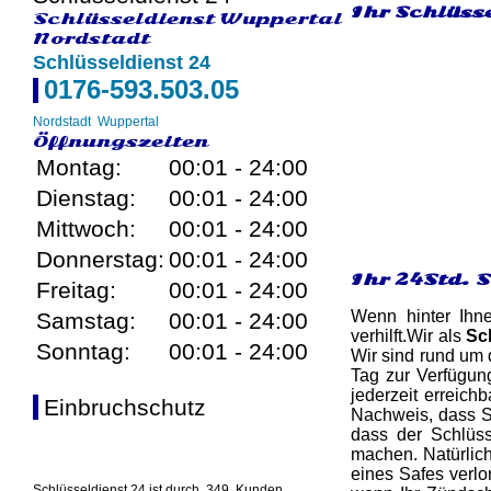
Ihr Schlüsse
Schlüsseldienst Wuppertal
Nordstadt
Schlüsseldienst 24
0176-593.503.05
Nordstadt
Wuppertal
Öffnungszeiten
Montag:
00:01 - 24:00
Dienstag:
00:01 - 24:00
Mittwoch:
00:01 - 24:00
Donnerstag:
00:01 - 24:00
Ihr 24Std. 
Freitag:
00:01 - 24:00
Wenn hinter Ihn
Samstag:
00:01 - 24:00
verhilft.Wir als
Sc
Sonntag:
00:01 - 24:00
Wir sind rund um 
Tag zur Verfügun
jederzeit erreichb
Einbruchschutz
Nachweis, dass Si
dass der Schlüss
machen. Natürlich
eines Safes verlo
Schlüsseldienst 24 ist durch
349
Kunden