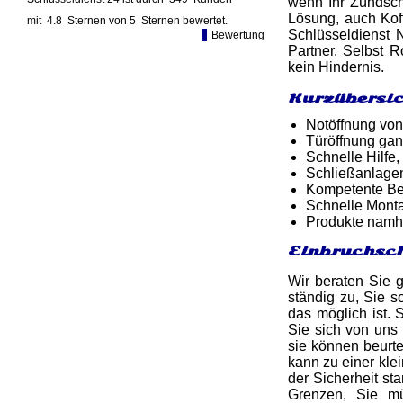
wenn Ihr Zündschl
Lösung, auch Koff
mit
4.8
Sternen von
5
Sternen bewertet.
Schlüsseldienst 
Bewertung
Partner. Selbst 
kein Hindernis.
Kurzübersic
Notöffnung von
Türöffnung gan
Schnelle Hilfe,
Schließanlage
Kompetente Ber
Schnelle Monta
Produkte namh
Einbruchsch
Wir beraten Sie 
ständig zu, Sie s
das möglich ist. 
Sie sich von uns
sie können beurte
kann zu einer kle
der Sicherheit st
Grenzen, Sie mü