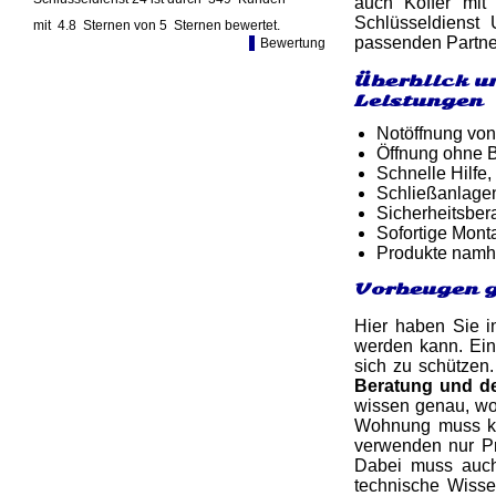
auch Koffer mit
Schlüsseldienst
mit
4.8
Sternen von
5
Sternen bewertet.
passenden Partne
Bewertung
Überblick u
Leistungen
Notöffnung von
Öffnung ohne B
Schnelle Hilfe,
Schließanlage
Sicherheitsber
Sofortige Mon
Produkte namh
Vorbeugen g
Hier haben Sie i
werden kann. Ein
sich zu schützen.
Beratung und d
wissen genau, wor
Wohnung muss kei
verwenden nur Pr
Dabei muss auch 
technische Wiss