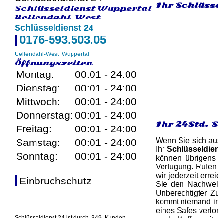
Ihr Schlüss
Schlüsseldienst Wuppertal
Uellendahl-West
Schlüsseldienst 24
0176-593.503.05
Uellendahl-West
Wuppertal
Öffnungszeiten
Montag:
00:01 - 24:00
Dienstag:
00:01 - 24:00
Mittwoch:
00:01 - 24:00
Donnerstag:
00:01 - 24:00
Ihr 24Std. 
Freitag:
00:01 - 24:00
Wenn Sie sich aus
Samstag:
00:01 - 24:00
Ihr
Schlüsseldie
Sonntag:
00:01 - 24:00
können übrigens 
Verfügung. Rufen
wir jederzeit erre
Einbruchschutz
Sie den Nachweis,
Unberechtigter Z
kommt niemand in 
eines Safes verlo
Schlüsseldienst 24 ist durch
349
Kunden