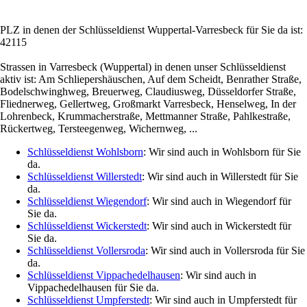
PLZ in denen der Schlüsseldienst Wuppertal-Varresbeck für Sie da ist:
42115
Strassen in Varresbeck (Wuppertal) in denen unser Schlüsseldienst
aktiv ist: Am Schliepershäuschen, Auf dem Scheidt, Benrather Straße,
Bodelschwinghweg, Breuerweg, Claudiusweg, Düsseldorfer Straße,
Fliednerweg, Gellertweg, Großmarkt Varresbeck, Henselweg, In der
Lohrenbeck, Krummacherstraße, Mettmanner Straße, Pahlkestraße,
Rückertweg, Tersteegenweg, Wichernweg, ...
Schlüsseldienst Wohlsborn
: Wir sind auch in Wohlsborn für Sie
da.
Schlüsseldienst Willerstedt
: Wir sind auch in Willerstedt für Sie
da.
Schlüsseldienst Wiegendorf
: Wir sind auch in Wiegendorf für
Sie da.
Schlüsseldienst Wickerstedt
: Wir sind auch in Wickerstedt für
Sie da.
Schlüsseldienst Vollersroda
: Wir sind auch in Vollersroda für Sie
da.
Schlüsseldienst Vippachedelhausen
: Wir sind auch in
Vippachedelhausen für Sie da.
Schlüsseldienst Umpferstedt
: Wir sind auch in Umpferstedt für