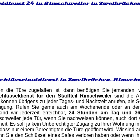
eldienst 24 in Rimschweiler in Zweibrücken
Schlüsselnotdienst in Zweibrücken-Rimsch
en die Türe zugefallen ist, dann benötigen Sie jemanden,
chlüsseldienst für den Stadtteil Rimschweiler
sind die An
können übrigens zu jeder Tages- und Nachtzeit anrufen, als S
ügung. Rufen Sie gerne auch am Wochenende oder an den F
ind wir jederzeit erreichbar,
24 Stunden am Tag und 36
chweiler jede Tür, wenn Sie nachweisen können, auch dort 
erheit. Es soll ja kein Unberechtigter Zugang zu Ihrer Wohnung 
 dass nur einem Berechtigten die Türe geöffnet wird. Wir sind a
n Sie den Schlüssel eines Safes verloren haben oder wenn Ihr