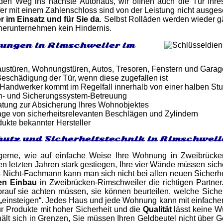
den Weg ins nächste Autohaus, wir öffnen auch die Tür Ihres
er mit einem Zahlenschloss sind von der Leistung nicht ausge
r im Einsatz und für Sie da
. Selbst Rolläden werden wieder g
rtnerunternehmen kein Hindernis.
tungen in Rimschweiler im
ustüren, Wohnungstüren, Autos, Tresoren, Fenstern und Gara
eschädigung der Tür, wenn diese zugefallen ist
er Handwerker kommt im Regelfall innerhalb von einer halben St
n- und Sicherungssystem-Betreuung
atung zur Absicherung Ihres Wohnobjektes
ge von sicherheitsrelevanten Beschlägen und Zylindern
dukte bekannter Hersteller
utz und Sicherheitstechnik in Rimschweil
gerne, wie auf einfache Weise Ihre Wohnung in Zweibrücke
en letzten Jahren stark gestiegen, Ihre vier Wände müssen siche
s Nicht-Fachmann kann man sich nicht bei allen neuen Sicherhe
en Einbau
in Zweibrücken-Rimschweiler die richtigen Partner
rauf sie achten müssen, sie können beurteilen, welche Siche
„einsteigen“. Jedes Haus und jede Wohnung kann mit einfachen 
r Produkte mit hoher Sicherheit und die
Qualität
lässt keine W
 hält sich in Grenzen, Sie müssen Ihren Geldbeutel nicht über 