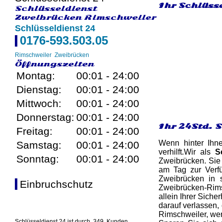
Ihr Schlüss
Schlüsseldienst
Zweibrücken Rimschweiler
Schlüsseldienst 24
0176-593.503.05
Rimschweiler
Zweibrücken
Öffnungszeiten
Montag:
00:01 - 24:00
Dienstag:
00:01 - 24:00
Mittwoch:
00:01 - 24:00
Donnerstag:
00:01 - 24:00
Ihr 24Std. 
Freitag:
00:01 - 24:00
Wenn hinter Ihn
Samstag:
00:01 - 24:00
verhilft.Wir als
S
Sonntag:
00:01 - 24:00
Zweibrücken. Sie 
am Tag zur Verf
Zweibrücken in s
Einbruchschutz
Zweibrücken-Rims
allein Ihrer Sich
darauf verlassen,
Rimschweiler, wen
Schlüsseldienst 24 ist durch
349
Kunden