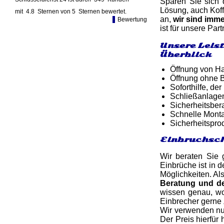
Sparen Sie sich 
Lösung, auch Koff
mit
4.8
Sternen von
5
Sternen bewertet.
an,
wir sind imme
Bewertung
ist für unsere Pa
Unsere Leis
Überblick
Öffnung von Ha
Öffnung ohne B
Soforthilfe, d
Schließanlage
Sicherheitsber
Schnelle Monta
Sicherheitspro
Einbruchsch
Wir beraten Sie 
Einbrüche ist in d
Möglichkeiten. Al
Beratung und d
wissen genau, wo
Einbrecher gerne 
Wir verwenden nu
Der Preis hierfür