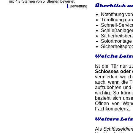
mit
4.8
Sternen von
5
Sternen bewertet.
Überblick u
Bewertung
Notöffnung von
Türöffnung gan
Schnell-Service
Schließanlagen
Sicherheitsber
Sofortmontage 
Sicherheitspro
Welche Leis
Ist die Tür nur 
Schlosses oder
vermieden, welch
auch, wenn die Tü
aufzubohren und 
wichtig. So könn
bezieht sich uns
Öffnen von Wand
Fachkompetenz.
Weitere Lei
Als
Schlüsseldien