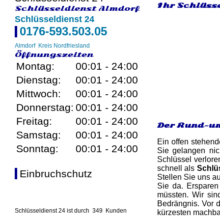
Ihr Schlüsse
Schlüsseldienst Almdorf
Schlüsseldienst 24
0176-593.503.05
Almdorf
Kreis Nordfriesland
Öffnungszeiten
Montag:
00:01 - 24:00
Dienstag:
00:01 - 24:00
Mittwoch:
00:01 - 24:00
Donnerstag:
00:01 - 24:00
Freitag:
00:01 - 24:00
Der Rund-um
Samstag:
00:01 - 24:00
Ein offen stehend
Sonntag:
00:01 - 24:00
Sie gelangen nic
Schlüssel verlore
schnell als
Schlü
Einbruchschutz
Stellen Sie uns au
Sie da. Ersparen 
müssten. Wir si
Bedrängnis. Vor d
Schlüsseldienst 24 ist durch
349
Kunden
kürzesten machbare