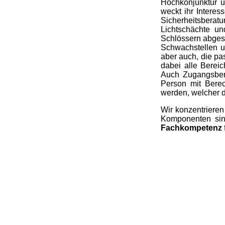
Hochkonjunktur u
weckt ihr Interes
Sicherheitsberat
Lichtschächte u
Schlössern abgesi
Schwachstellen u
aber auch, die pa
dabei alle Berei
Auch Zugangsber
Person mit Berec
werden, welcher d
Wir konzentrieren
Komponenten sind
Fachkompetenz