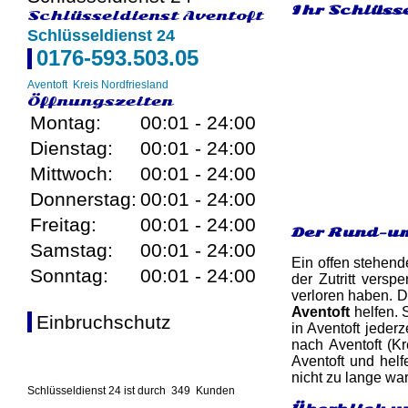
Ihr Schlüsse
Schlüsseldienst Aventoft
Schlüsseldienst 24
0176-593.503.05
Aventoft
Kreis Nordfriesland
Öffnungszeiten
Montag:
00:01 - 24:00
Dienstag:
00:01 - 24:00
Mittwoch:
00:01 - 24:00
Donnerstag:
00:01 - 24:00
Freitag:
00:01 - 24:00
Der Rund-um
Samstag:
00:01 - 24:00
Ein offen stehend
Sonntag:
00:01 - 24:00
der Zutritt vers
verloren haben. D
Aventoft
helfen. 
Einbruchschutz
in Aventoft jeder
nach Aventoft (K
Aventoft und helf
nicht zu lange war
Schlüsseldienst 24 ist durch
349
Kunden