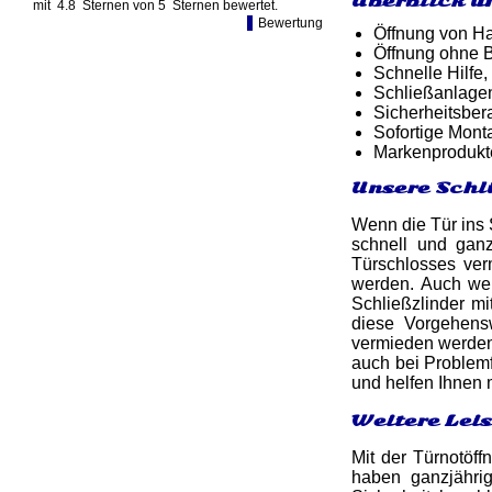
Überblick u
mit
4.8
Sternen von
5
Sternen bewertet.
Bewertung
Öffnung von Ha
Öffnung ohne B
Schnelle Hilfe,
Schließanlage
Sicherheitsber
Sofortige Mon
Markenprodukt
Unsere Schl
Wenn die Tür ins S
schnell und ga
Türschlosses ver
werden. Auch we
Schließzlinder m
diese Vorgehens
vermieden werden.
auch bei Problemf
und helfen Ihnen
Weitere Leis
Mit der Türnotöff
haben ganzjähri