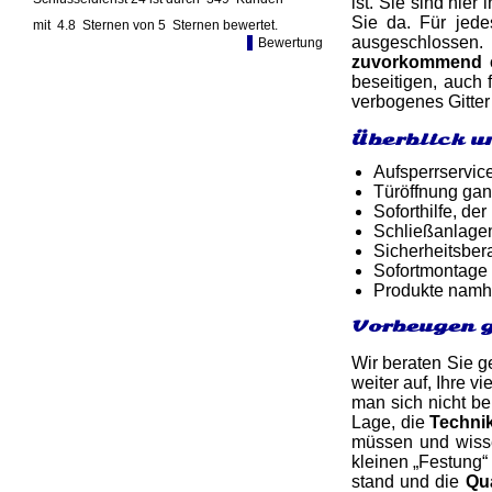
ist. Sie sind hie
Sie da. Für jede
mit
4.8
Sternen von
5
Sternen bewertet.
ausgeschlossen. 
Bewertung
zuvorkommend 
beseitigen, auch
verbogenes Gitter
Überblick u
Aufsperrservic
Türöffnung gan
Soforthilfe, d
Schließanlage
Sicherheitsber
Sofortmontage 
Produkte namh
Vorbeugen g
Wir beraten Sie g
weiter auf, Ihre 
man sich nicht be
Lage, die
Techni
müssen und wisse
kleinen „Festung“ 
stand und die
Qua