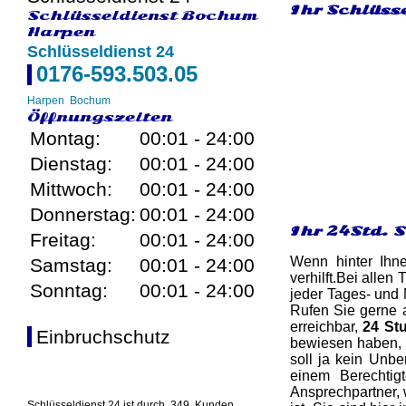
Ihr Schlüss
Schlüsseldienst Bochum
Harpen
Schlüsseldienst 24
0176-593.503.05
Harpen
Bochum
Öffnungszeiten
Montag:
00:01 - 24:00
Dienstag:
00:01 - 24:00
Mittwoch:
00:01 - 24:00
Donnerstag:
00:01 - 24:00
Ihr 24Std. 
Freitag:
00:01 - 24:00
Wenn hinter Ihn
Samstag:
00:01 - 24:00
verhilft.Bei allen
Sonntag:
00:01 - 24:00
jeder Tages- und 
Rufen Sie gerne 
erreichbar,
24 St
Einbruchschutz
bewiesen haben, d
soll ja kein Unb
einem Berechtig
Ansprechpartner, 
Schlüsseldienst 24 ist durch
349
Kunden