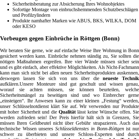
Sicherheitsberatung zur Absicherung Ihres Wohnobjektes
Sofortige Montage von einbruchshemmenden Schutzbeschlägen
und Profilzylindern
Produkte namhafter Marken wie ABUS, BKS, WILKA, DOM
oder KESO
Vorbeugen gegen Einbrüche in Röttgen (Bonn)
Wir beraten Sie gerne, wie auf einfache Weise Ihre Wohnung in Bonn
gesichert werden kann. Einbrüche nehmen ständig zu, Sie sollten die
nötigen Maßnahmen ergreifen. Ihre vier Wände müssen sicher sein
und es gibt einfach, aber effektive Möglichkeiten. Als Nicht-Fachmann
kann man sich nicht bei allen neuen Sicherheitsprodukten auskennen,
deswegen lassen Sie sich von uns über die
neueste Techni
aufklären.Unsere Monteure sind gut geschult und wissen genau,
worauf sie achten müssen, sie können beurteilen, welche
Sicherheitsmängel zu beseitigen sind und wo Einbrecher gerne
„einsteigen“. Ihr Anwesen kann zu einer kleinen „Festung“ werden,
unser Schlüsselnotdienst klärt Sie auf. Wir verwenden nur Produkte
mit hoher Sicherheit und die
Qualität
lässt keine Wünsche offen. Sie
werden zufrieden sein! Der Preis hierfür hält sich in Grenzen, Sie
müssen Ihren Geldbeutel nicht über Gebühr strapazieren. Auch das
technische Wissen unseres
Schlüsseldienstes in Bonn-Röttgen
ist nu
schwer zu überbieten und unsere Schloss-Experten sind durch