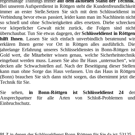
regelmäßige Trainings immer
auf dem aktuellen Stand der Technik
.
Bei unserem Aufsperrdienst in Röttgen steht die Kundenfreundlichkeit
immer an erster Stelle.Setzen Sie sich mit dem Schlüsseldienst in
Verbindung bevor etwas passiert, leider kann man im Nachhinein nicht
so schnell und ohne Schwierigkeiten alles ersetzen. Diebe schrecken
vor körperlicher Gewalt nicht zurück, die Folgen sind nicht
überschaubar. Tun Sie etwas dagegen, der
Schlüsseldienst in Röttgen
hilft Ihnen
. Lassen Sie sich einfach unverbindlich beratenund wir
erklären Ihnen gerne vor Ort in Röttgen alles ausführlich. Die
jahrelange Erfahrung unseres Schlüsseldienstes in Bonn-Röttgen ist
Gold wert, die Mitarbeiter wissen genau, welche Sicherheitstechnik
eingebaut werden muss. Lassen Sie also Ihr Haus „untersuchen“, wir
decken alle Schwachstellen auf. Nach der Beseitigung dieser Stellen
kann man ohne Sorge das Haus verlassen. Um das Haus in Röttgen
(Bonn) brauchen Sie sich dann nicht sorgen, das übernimmt jetzt die
Technik für Sie.
Sie sehen,
in Bonn-Röttgen ist Schlüsseldienst 24
de
Ansprechpartner für alle Arten von Schloß-Problemen und
Einbruchschutz.
PLZ in denen der Schlüsseldienst Bonn-Röttgen für Sie da ist: 53125