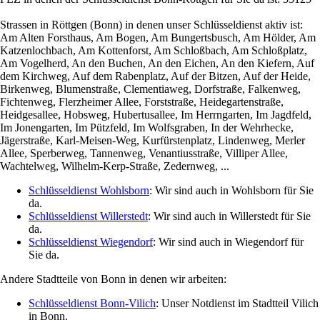
Strassen in Röttgen (Bonn) in denen unser Schlüsseldienst aktiv ist:
Am Alten Forsthaus, Am Bogen, Am Bungertsbusch, Am Hölder, Am
Katzenlochbach, Am Kottenforst, Am Schloßbach, Am Schloßplatz,
Am Vogelherd, An den Buchen, An den Eichen, An den Kiefern, Auf
dem Kirchweg, Auf dem Rabenplatz, Auf der Bitzen, Auf der Heide,
Birkenweg, Blumenstraße, Clementiaweg, Dorfstraße, Falkenweg,
Fichtenweg, Flerzheimer Allee, Forststraße, Heidegartenstraße,
Heidgesallee, Hobsweg, Hubertusallee, Im Herrngarten, Im Jagdfeld,
Im Jonengarten, Im Pützfeld, Im Wolfsgraben, In der Wehrhecke,
Jägerstraße, Karl-Meisen-Weg, Kurfürstenplatz, Lindenweg, Merler
Allee, Sperberweg, Tannenweg, Venantiusstraße, Villiper Allee,
Wachtelweg, Wilhelm-Kerp-Straße, Zedernweg, ...
Schlüsseldienst Wohlsborn
: Wir sind auch in Wohlsborn für Sie
da.
Schlüsseldienst Willerstedt
: Wir sind auch in Willerstedt für Sie
da.
Schlüsseldienst Wiegendorf
: Wir sind auch in Wiegendorf für
Sie da.
Andere Stadtteile von Bonn in denen wir arbeiten:
Schlüsseldienst Bonn-Vilich
: Unser Notdienst im Stadtteil Vilich
in Bonn.