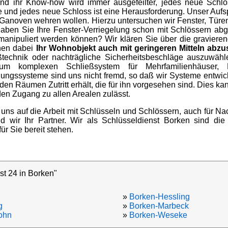
nd ihr Know-how wird immer ausgefeilter, jedes neue Schlo
se und jedes neue Schloss ist eine Herausforderung. Unser Aufsp
Ganoven wehren wollen. Hierzu untersuchen wir Fenster, Türe
ben Sie Ihre Fenster-Verriegelung schon mit Schlössern abge
manipuliert werden können? Wir klären Sie über die graviere
hnen dabei
Ihr Wohnobjekt auch mit geringeren Mitteln abzu
technik oder nachträgliche Sicherheitsbeschläge auszuwähl
um komplexen Schließsystem für Mehrfamilienhäuser, 
ungssysteme sind uns nicht fremd, so daß wir Systeme entwic
 den Räumen Zutritt erhält, die für ihn vorgesehen sind. Dies k
en Zugang zu allen Arealen zulässt.
 uns auf die Arbeit mit Schlüsseln und Schlössern, auch für 
 wir Ihr Partner. Wir als Schlüsseldienst Borken sind die 
für Sie bereit stehen.
st 24 in Borken"
»
Borken-Hessling
g
»
Borken-Marbeck
ohn
»
Borken-Weseke