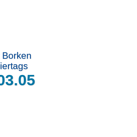
t Borken
iertags
03.05