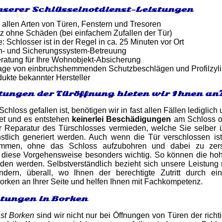
nserer Schlüsselnotdienst-Leistungen
 allen Arten von Türen, Fenstern und Tresoren
z ohne Schäden (bei einfachem Zufallen der Tür)
: Schlosser ist in der Regel in ca. 25 Minuten vor Ort
n- und Sicherungssystem-Betreuung
atung für Ihre Wohnobjekt-Absicherung
tage von einbruchshemmenden Schutzbeschlägen und Profilzyl
dukte bekannter Hersteller
tungen der Türöffnung bieten wir Ihnen an
chloss gefallen ist, benötigen wir in fast allen Fällen lediglic
net und es entstehen
keinerlei Beschädigungen
am Schloss o
r Reparatur des Türschlosses vermieden, welche Sie selbe
stlich generiert werden. Auch wenn die Tür verschlossen i
mmen, ohne das Schloss aufzubohren und dabei zu zers
t diese Vorgehensweise besonders wichtig. So können die hoh
en werden. Selbstverständlich bezieht sich unsere Leistung 
dern, überall, wo Ihnen der berechtigte Zutritt durch ei
orken an Ihrer Seite und helfen Ihnen mit Fachkompetenz.
stungen in Borken
st Borken
sind wir nicht nur bei Öffnungen von Türen der richt