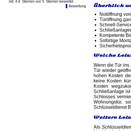
mit
4.8
Sternen von
5
Sternen bewertet.
Überblick u
Bewertung
Notöffnung von
Türöffnung gan
Schnell-Service
Schließanlage
Kompetente Ber
Sofortige Mon
Sicherheitspro
Welche Leis
Wenn die Tür ins S
Tür wieder geöff
hohen Kosten de
keine Kosten kün
Kosten wegzuko
Schließanlage is
Schlosses vermied
Wohnungstür, son
Schlüsseldienst B
Weitere Lei
Als
Schlüsseldien