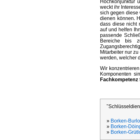
Hochkonjunktur u
weckt ihr Interes
sich gegen diese 
dienen können. Ha
dass diese nicht 
auf und helfen I
passende Schließ
Bereiche bis z
Zugangsberechtig
Mitarbeiter nur zu
werden, welcher d
Wir konzentrieren
Komponenten sind
Fachkompetenz
"Schlüsseldien
»
Borken-Burlo
»
Borken-Döin
»
Borken-Grütl