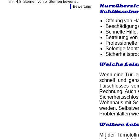
mit
4.8
Sternen von
5
Sternen bewertet.
Kurzübersic
Bewertung
Schlüsselno
Öffnung von Ha
Beschädigungsf
Schnelle Hilfe,
Betreuung von
Professionelle
Sofortige Mon
Sicherheitspro
Welche Leis
Wenn eine Tür led
schnell und ga
Türschlosses ver
Rechnung. Auch w
Sicherheitsschlo
Wohnhaus mit Sch
werden. Selbstver
Problemfällen wie
Weitere Lei
Mit der Türnotöff