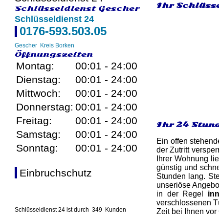
Ihr Schlüsse
Schlüsseldienst Gescher
Schlüsseldienst 24
0176-593.503.05
Gescher
Kreis Borken
Öffnungszeiten
Montag:
00:01 - 24:00
Dienstag:
00:01 - 24:00
Mittwoch:
00:01 - 24:00
Donnerstag:
00:01 - 24:00
Freitag:
00:01 - 24:00
Ihr 24 Stun
Samstag:
00:01 - 24:00
Ein offen stehend
Sonntag:
00:01 - 24:00
der Zutritt versp
Ihrer Wohnung lie
günstig und schne
Einbruchschutz
Stunden lang. Ste
unseriöse Angebot
in der Regel
in
verschlossenen Tü
Schlüsseldienst 24 ist durch
349
Kunden
Zeit bei Ihnen vor