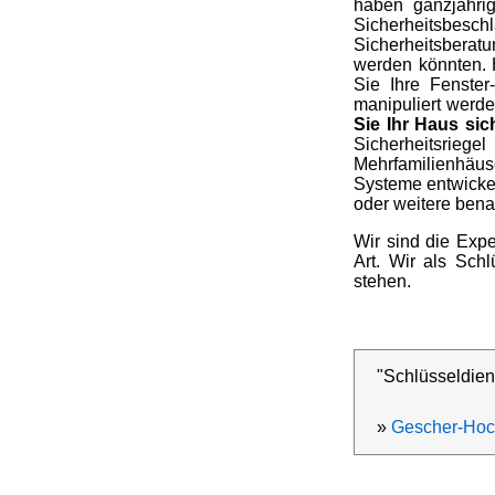
haben ganzjähri
Sicherheitsbesc
Sicherheitsberat
werden könnten. 
Sie Ihre Fenster
manipuliert werd
Sie Ihr Haus si
Sicherheitsrieg
Mehrfamilienhäus
Systeme entwickel
oder weitere bena
Wir sind die Expe
Art. Wir als Schl
stehen.
"Schlüsseldien
»
Gescher-Ho