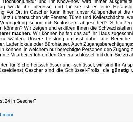
g Hochkonjunktur und ihr Know-how wird immer ausgefeilte
hlag weckt ihr Interesse und für sie ist es eine Herausf
ung vor Ort in Gescher kann Ihnen unser Aufsperrdienst die
Hierzu untersuchen wir Fenster, Türen und Kellerschächte, 
-Verriegelung schon mit Schlössern abgesichert? Schließen
en können? Wir zeigen und erklären Ihnen die Schwachstellen
cherer machen
. Wir können helfen das auf Ihr Haus zugeschni
el zu wählen. Unsere Leistung umfasst dabei alle Bereich
er, Ladenlokale oder Bürohäuser. Auch Zugangsberechtigungss
n können, in welchem nur berechtigte Personen den Zugang zu
nnte Mitarbeiter führen den Generalschlüssel, mit dem Sie zu al
rten für Sicherheitsschlösser und -schlüssel, wir sind Ihr Ans
üsseldienst Gescher sind die Schlüssel-Profis, die
günstig 
st 24 in Gescher"
chmoor