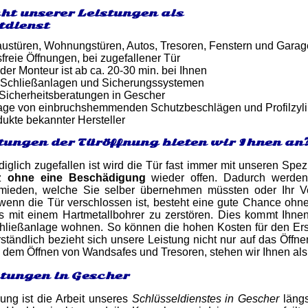
ht unserer Leistungen als
tdienst
ustüren, Wohnungstüren, Autos, Tresoren, Fenstern und Gara
reie Öffnungen, bei zugefallener Tür
 der Monteur ist ab ca. 20-30 min. bei Ihnen
 Schließanlagen und Sicherungssystemen
 Sicherheitsberatungen in Gescher
tage von einbruchshemmenden Schutzbeschlägen und Profilzyl
dukte bekannter Hersteller
tungen der Türöffnung bieten wir Ihnen an
iglich zugefallen ist wird die Tür fast immer mit unseren Spez
nz
ohne eine Beschädigung
wieder offen. Dadurch werden
mieden, welche Sie selber übernehmen müssten oder Ihr Verm
enn die Tür verschlossen ist, besteht eine gute Chance o
ss mit einem Hartmetallbohrer zu zerstören. Dies kommt Ihn
ließanlage wohnen. So können die hohen Kosten für den Ers
ständlich bezieht sich unsere Leistung nicht nur auf das Öff
 dem Öffnen von Wandsafes und Tresoren, stehen wir Ihnen als
stungen in Gescher
nung ist die Arbeit unseres
Schlüsseldienstes in Gescher
längs