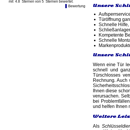
mit
4.8
Sternen von
5
Sternen bewertet.
Unsere Schl
Bewertung
Aufsperrservic
Türöffnung gan
Schnelle Hilfe,
Schließanlagen
Kompetente Ber
Schnelle Monta
Markenprodukt
Unsere Schl
Wenn eine Tür led
schnell und ga
Türschlosses ver
Rechnung. Auch w
Sicherheitsschlo
Ihnen diese schon
verursachen. Selb
bei Problemfällen
und helfen Ihnen
Weitere Lei
Als
Schlüsseldie