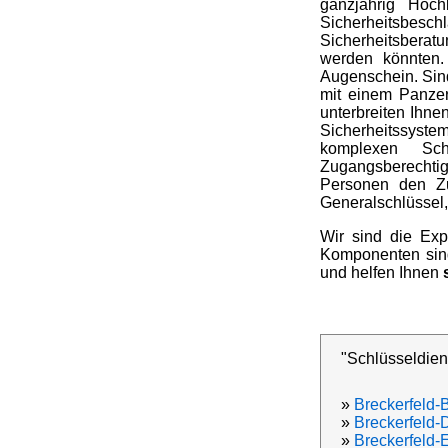
ganzjährig Hoc
Sicherheitsbesc
Sicherheitsberatu
werden könnten.
Augenschein. Sind
mit einem Panzer
unterbreiten Ihne
Sicherheitssyste
komplexen Sc
Zugangsberechtig
Personen den Zu
Generalschlüssel,
Wir sind die Exp
Komponenten sind 
und helfen Ihnen
"Schlüsseldiens
»
Breckerfeld-
»
Breckerfeld-
»
Breckerfeld-