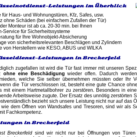
üsselnotdienst-Leistungen im Überblick
e für Haus- und Wohnungstüren, Kfz, Safes, usw.
z ohne Schäden (bei einfachem Zufallen der Tür)
 der Monteur ist ab ca. 20-30 min. bei Ihnen
-Service für Sicherheitssysteme
atung für Ihre Wohnobjekt-Absicherung
ge von sicherheitsrelevanten Beschlägen und Zylindern
e von Herstellern wie KESO, ABUS und WILKA
üsseldienst-Leistungen in Breckerfeld
iglich zugefallen ist wird die Tür fast immer mit unseren Spez
nz
ohne eine Beschädigung
wieder offen. Dadurch werden
mieden, welche Sie selber übernehmen müssten oder Ihr Verm
enn die Tür verschlossen ist, besteht eine gute Chance o
ss mit einem Hartmetallbohrer zu zerstören. Besonders in ei
ende Arbeitsweise zugute. Der Ersatz des unnötig zerstörten 
stverständlich bezieht sich unsere Leistung nicht nur auf das
 wie dem Öffnen von Wandsafes und Tresoren, sind wir als Sch
 mit Fachkompetenz.
stungen in Breckerfeld
nst Breckerfeld
sind wir nicht nur bei Öffnungen von Türen 