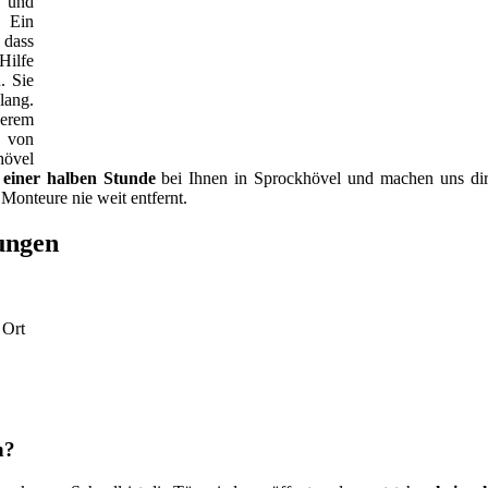
s und
. Ein
 dass
Hilfe
. Sie
lang.
serem
 von
hövel
 einer halben Stunde
bei Ihnen in Sprockhövel und machen uns direk
Monteure nie weit entfernt.
tungen
 Ort
n?