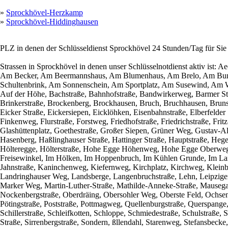
»
Sprockhövel-Herzkamp
»
Sprockhövel-Hiddinghausen
PLZ in denen der Schlüsseldienst Sprockhövel 24 Stunden/Tag für Sie
Strassen in Sprockhövel in denen unser Schlüsselnotdienst aktiv ist: 
Am Becker, Am Beermannshaus, Am Blumenhaus, Am Brelo, Am Bun
Schultenbrink, Am Sonnenschein, Am Sportplatz, Am Susewind, Am We
Auf der Höhe, Bachstraße, Bahnhofstraße, Bandwirkerweg, Barmer Str
Brinkerstraße, Brockenberg, Brockhausen, Bruch, Bruchhausen, Brun
Eicker Straße, Eickersiepen, Eicklöhken, Eisenbahnstraße, Elberfelder S
Finkenweg, Flurstraße, Forstweg, Friedhofstraße, Friedrichstraße, F
Glashüttenplatz, Goethestraße, Großer Siepen, Grüner Weg, Gustav-Al
Hasenberg, Haßlinghauser Straße, Hattinger Straße, Hauptstraße, Heg
Hölteregge, Hölterstraße, Hohe Egge Höhenweg, Hohe Egge Oberwe
Freisewinkel, Im Hölken, Im Hoppenbruch, Im Kühlen Grunde, Im Lang
Jahnstraße, Kaninchenweg, Kiefernweg, Kirchplatz, Kirchweg, Kleinbe
Landringhauser Weg, Landsberge, Langenbruchstraße, Lehn, Leipziger
Marker Weg, Martin-Luther-Straße, Mathilde-Anneke-Straße, Mausegatt
Nockenbergstraße, Oberdräing, Obersohler Weg, Oberste Feld, Ochsen
Pötingstraße, Poststraße, Pottmagweg, Quellenburgstraße, Querspange
Schillerstraße, Schleifkotten, Schloppe, Schmiedestraße, Schulstraße
Straße, Sirrenbergstraße, Sondern, ßllendahl, Starenweg, Stefansbecke