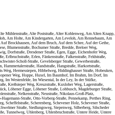
, Alte Mühlenstraße, Alte Poststraße, Alter Kohlenweg, Am Alten Knapp,
oh, Am Holte, Am Kindergarten, Am Leveloh, Am Rennebaum, Am
 Auf Brockhausen, Auf dem Bruch, Auf dem Schee, Auf der Gethe,
iese, Blumenstraße, Bochumer Straße, Bredde, Breloer Weg,
ig, Dorfstraße, Dresdener Straße, Egen, Egge, Eichenhofer Weg,
ße, Erlbruchstraße, Erlen, Fänkenstraße, Falkenstraße, Feldstraße,
chwister-Scholl-Straße, Gevelsberger Straße, Gewerbestraße,
n, Hammertalerstraße, Handstraße, Hangstraße, Harkortstraße,
vidis-Weg, Hermessiepen, Hibbelweg, Hiddinghauser Straße, Hobeuken,
opener Weg, Hoppe, Huxel, Im Baumhof, Im Brahm, Im Dorf, Im
 Im Westenfelde, Im Wiesental, In der Ley, In der Stüfke,
raße, Kreßsieper Weg, Kreuzstraße, Kuxloher Weg, Lagerstraße,
tück, Löhener Egge, Löhener Straße, Lohbusch, Magdeburger Straße,
enstraße, Nelkenstraße, Neustraße, Nikolaus-Groß-Platz,
to-Hagemann-Straße, Otto-Vorberg-Straße, Pennekamp, Perthes Ring,
g, Scheffelstraße, Scherenberg, Schevener Holz, Schevener Straße,
Schwelmer Straße, Siedlungsweg, Siepenweg, Silberberg, Silscheder
straße, Tunnelweg, Uhlenberg, Uhlenbruchstraße, Untere Heide, Untere