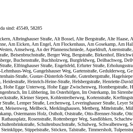
 da sind: 45549, 58285
Aeckern, Albringhauser Straße, Alt Bossel, Alte Bergstraße, Alte Haase
ne, Am Eicken, Am Engel, Am Flockenhaus, Am Gosekamp, Am Hall
sten, Amselweg, An der Pfannenschmiede, Aqueldruft, Asternstraße,
aße, Beisenbruchstraße, Berger Weg, Bergstraße, Birkenhof, Bleichw
sberge, Buchenstraße, Buchholzweg, Burgfeldweg, Deilbachweg, Dellw
traße, Elfringhauser Straße, Engelsfeld, Erfurter Straße, Erholungsstra
ritz-Lehmhaus-Weg, Gangelshauser Weg, Gartenstraße, Gedulderweg, Ges
tenhain-Straße, Gustav-Düsterloh-Straße, Gutenbergstraße, Hagelsiepe
e, Heidestraße, Heinrich-Heine-Straße, Helsbergstraße, Henriette-Da
g, Hohe Egge Unterweg, Hohe Egge Zwischenweg, Hombergstraße, H
enbruch, Im Lübbering, Im Osterhöfgen, Im Osterkamp, Im Sirrenberg,
ckstraße, Kleiner Siepen, Kohlentreiberweg, Kortenstraße, Kreftingst
 Straße, Lemper Straße, Lerchenweg, Leveringhauser Straße, Leyer S
, Meisenweg, Mellbeck, Merklinghausen, Mettberg, Mittelstraße, Mühl
kamp, Ostermanns Holz, Ostholt, Oststraße, Otto-Brenner-Straße, Ot
, Rathausplatz, Rosenstraße, Rottenberger Weg, Sandlöhken, Schachtwe
, Schultenbrinkstraße, Schultenbuschstraße, Schulweg, Schwalbenweg, 
, Steinklippe, Stippelstraße, Stöcken, Talstraße, Timmersholt, Tulpen