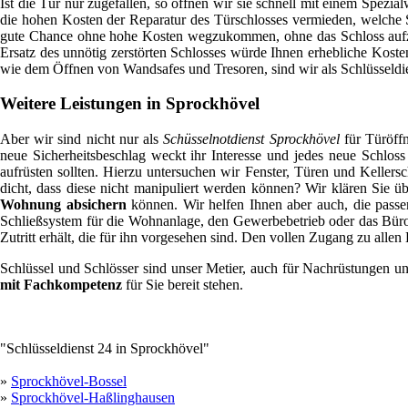
Ist die Tür nur zugefallen, so öffnen wir sie schnell mit einem Spezia
die hohen Kosten der Reparatur des Türschlosses vermieden, welche S
gute Chance ohne hohe Kosten wegzukommen, ohne das Schloss aufzub
Ersatz des unnötig zerstörten Schlosses würde Ihnen erhebliche Koste
wie dem Öffnen von Wandsafes und Tresoren, sind wir als Schlüsseldi
Weitere Leistungen in Sprockhövel
Aber wir sind nicht nur als
Schüsselnotdienst Sprockhövel
für Türöffn
neue Sicherheitsbeschlag weckt ihr Interesse und jedes neue Schloss
aufrüsten sollten. Hierzu untersuchen wir Fenster, Türen und Keller
dicht, dass diese nicht manipuliert werden können? Wir klären Sie 
Wohnung absichern
können. Wir helfen Ihnen aber auch, die passe
Schließsystem für die Wohnanlage, den Gewerbebetrieb oder das Büro
Zutritt erhält, die für ihn vorgesehen sind. Den vollen Zugang zu allen
Schlüssel und Schlösser sind unser Metier, auch für Nachrüstungen un
mit Fachkompetenz
für Sie bereit stehen.
"Schlüsseldienst 24 in Sprockhövel"
»
Sprockhövel-Bossel
»
Sprockhövel-Haßlinghausen