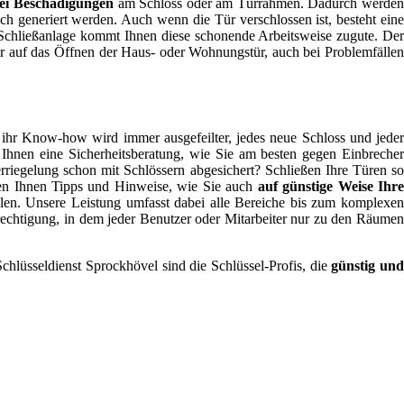
lei Beschädigungen
am Schloss oder am Türrahmen. Dadurch werde
h generiert werden. Auch wenn die Tür verschlossen ist, besteht eine
chließanlage kommt Ihnen diese schonende Arbeitsweise zugute. Der
nur auf das Öffnen der Haus- oder Wohnungstür, auch bei Problemfällen
ihr Know-how wird immer ausgefeilter, jedes neue Schloss und jede
t Ihnen eine Sicherheitsberatung, wie Sie am besten gegen Einbrecher
rriegelung schon mit Schlössern abgesichert? Schließen Ihre Türen so
eben Ihnen Tipps und Hinweise, wie Sie auch
auf günstige Weise Ihr
hlen. Unsere Leistung umfasst dabei alle Bereiche bis zum komplexe
echtigung, in dem jeder Benutzer oder Mitarbeiter nur zu den Räumen
hlüsseldienst Sprockhövel sind die Schlüssel-Profis, die
günstig un