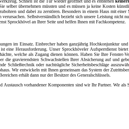
lwerkzeug. Schnell ist die Tür wieder geöffnet und es entstehen
keiner
ie selber übernehmen müssten und es müssen ja keine Kosten künstlic
ohren und dabei zu zerstören. Besonders in einem Haus mit einer S
n verursachen. Selbstverständlich bezieht sich unsere Leistung nicht 
enst Sprockhövel an Ihrer Seite und helfen Ihnen mit Fachkompetenz.
ungen im Einsatz. Einbrecher haben ganzjährig Hochkonjunktur und 
 ist eine Herausforderung. Unser Sprockhöveler Aufsperrdienst biete
schächte, welche als Zugang dienen können. Haben Sie Ihre Fenster-Ve
über die gravierendsten Schwachstellen Ihrer Absicherung auf und g
nde Schließtechnik oder nachträgliche Sicherheitsbeschläge auszuwä
haus. Wir entwickeln mit Ihnen gemeinsam das System der Zutrittsber
 Bereichen erhält dann nur der Besitzer des Generalschlüssels.
d Austausch vorhandener Komponenten sind wir Ihr Partner. Wir als Sc