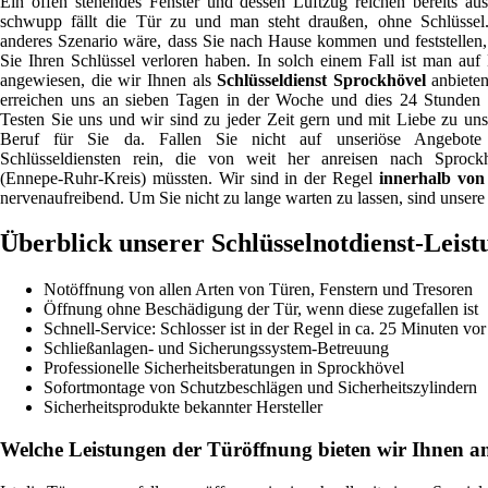
Ein offen stehendes Fenster und dessen Luftzug reichen bereits au
schwupp fällt die Tür zu und man steht draußen, ohne Schlüssel
anderes Szenario wäre, dass Sie nach Hause kommen und feststellen,
Sie Ihren Schlüssel verloren haben. In solch einem Fall ist man auf 
angewiesen, die wir Ihnen als
Schlüsseldienst Sprockhövel
anbieten
erreichen uns an sieben Tagen in der Woche und dies 24 Stunden 
Testen Sie uns und wir sind zu jeder Zeit gern und mit Liebe zu un
Beruf für Sie da. Fallen Sie nicht auf unseriöse Angebote
Schlüsseldiensten rein, die von weit her anreisen nach Sprock
(Ennepe-Ruhr-Kreis) müssten. Wir sind in der Regel
innerhalb von
nervenaufreibend. Um Sie nicht zu lange warten zu lassen, sind unsere 
Überblick unserer Schlüsselnotdienst-Leis
Notöffnung von allen Arten von Türen, Fenstern und Tresoren
Öffnung ohne Beschädigung der Tür, wenn diese zugefallen ist
Schnell-Service: Schlosser ist in der Regel in ca. 25 Minuten vor
Schließanlagen- und Sicherungssystem-Betreuung
Professionelle Sicherheitsberatungen in Sprockhövel
Sofortmontage von Schutzbeschlägen und Sicherheitszylindern
Sicherheitsprodukte bekannter Hersteller
Welche Leistungen der Türöffnung bieten wir Ihnen a