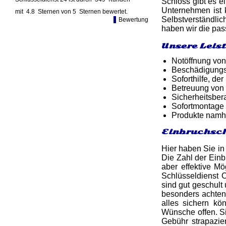
Schloss gibt es e
Unternehmen ist k
mit
4.8
Sternen von
5
Sternen bewertet.
Selbstverständli
Bewertung
haben wir die pas
Unsere Leis
Notöffnung von
Beschädigungsf
Soforthilfe, d
Betreuung von
Sicherheitsber
Sofortmontage 
Produkte namh
Einbruchsch
Hier haben Sie in
Die Zahl der Einb
aber effektive Mö
Schlüsseldienst C
sind gut geschult
besonders achten 
alles sichern kö
Wünsche offen. Si
Gebühr strapazi