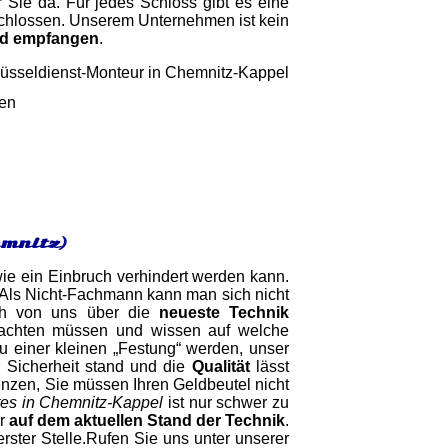
 Sie da. Für jedes Schloss gibt es eine
schlossen. Unserem Unternehmen ist kein
nd empfangen
.
gen
emnitz)
wie ein Einbruch verhindert werden kann.
. Als Nicht-Fachmann kann man sich nicht
ich von uns über die
neueste Technik
e achten müssen und wissen auf welche
u einer kleinen „Festung“ werden, unser
r Sicherheit stand und die
Qualität
lässt
renzen, Sie müssen Ihren Geldbeutel nicht
tes in Chemnitz-Kappel
ist nur schwer zu
er
auf dem aktuellen Stand der Technik
.
rster Stelle.Rufen Sie uns unter unserer