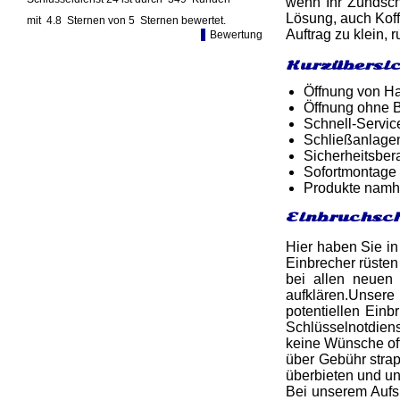
wenn Ihr Zündschl
Lösung, auch Koff
mit
4.8
Sternen von
5
Sternen bewertet.
Auftrag zu klein, 
Bewertung
Kurzübersic
Öffnung von Ha
Öffnung ohne B
Schnell-Service
Schließanlage
Sicherheitsber
Sofortmontage 
Produkte namh
Einbruchsch
Hier haben Sie in
Einbrecher rüsten
bei allen neuen
aufklären.Unser
potentiellen Einb
Schlüsselnotdiens
keine Wünsche off
über Gebühr stra
überbieten und u
Bei unserem Aufsp