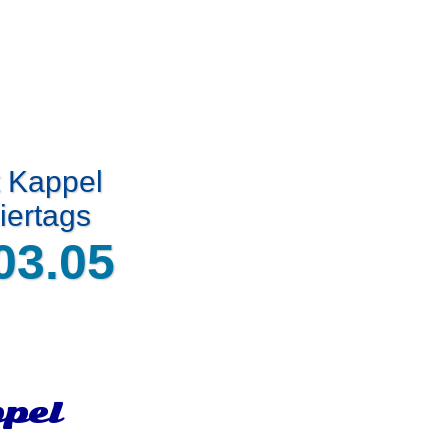
t Kappel
iertags
03.05
pel