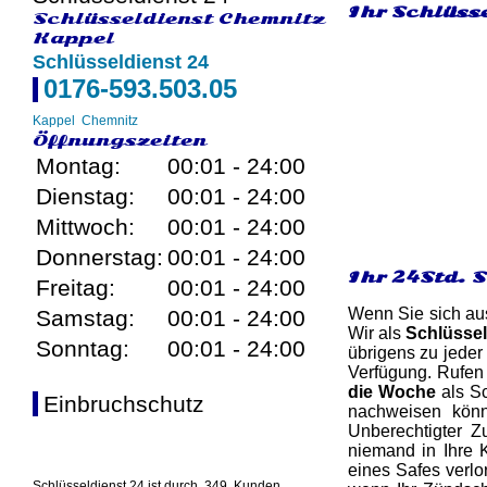
Ihr Schlüsse
Schlüsseldienst Chemnitz
Kappel
Schlüsseldienst 24
0176-593.503.05
Kappel
Chemnitz
Öffnungszeiten
Montag:
00:01 - 24:00
Dienstag:
00:01 - 24:00
Mittwoch:
00:01 - 24:00
Donnerstag:
00:01 - 24:00
Ihr 24Std. 
Freitag:
00:01 - 24:00
Wenn Sie sich aus
Samstag:
00:01 - 24:00
Wir als
Schlüssel
Sonntag:
00:01 - 24:00
übrigens zu jeder
Verfügung. Rufen
die Woche
als Sc
Einbruchschutz
nachweisen könn
Unberechtigter Z
niemand in Ihre 
eines Safes verlo
Schlüsseldienst 24 ist durch
349
Kunden