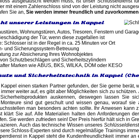
oss ausgetauscht werden muss, ist unser Schlüsseldienst für
er mit einem Zahlenschloss sind von der Leistung nicht ausge
rufen Sie an,
Sie werden immer freundlich und zuvorkomme
ht unserer Leistungen in Kappel
ustüren, Wohnungstüren, Autos, Tresoren, Fenstern und Gara
eschädigung der Tür, wenn diese zugefallen ist
: Schlosser ist in der Regel in ca. 25 Minuten vor Ort
n- und Sicherungssystem-Betreuung
atung zur Absicherung Ihres Wohnobjektes
von Schutzbeschlägen und Sicherheitszylindern
after Marken wie ABUS, BKS, WILKA, DOM oder KESO
utz und Sicherheitstechnik in Kappel (Ch
 Kappel einen starken Partner gefunden, der Sie gerne berät, 
 immer weiter auf, es gibt aber Möglichkeiten sich zu schützen
 Sicherheitsprodukten auskennen, deswegen lassen Sie s
e Monteure sind gut geschult und wissen genau, worauf si
ruchsstellen man besonders achten sollte. Ihr Anwesen kann z
t klärt Sie auf. Alle Materialien halten den Anforderungen de
en. Sie werden zufrieden sein! Der Preis hierfür hält sich in G
pazieren. Auch das technische Wissen unseres
Schlüsseldiens
nsere Schloss-Experten sind durch regelmäßige Trainings imm
errdienst in Kappel steht die Kundenfreundlichkeit immer an e