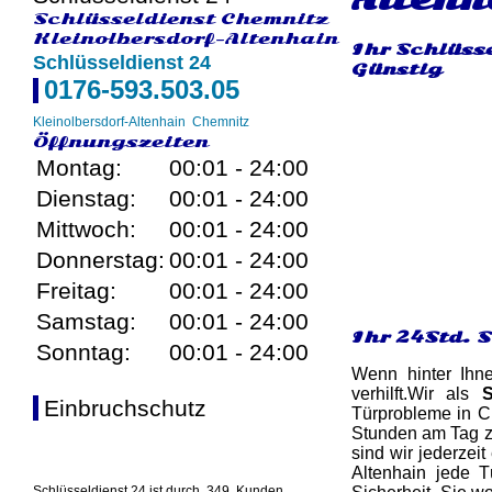
Schlüsseldienst Chemnitz
Kleinolbersdorf-Altenhain
Ihr Schlüsse
Schlüsseldienst 24
Günstig
0176-593.503.05
Kleinolbersdorf-Altenhain
Chemnitz
Öffnungszeiten
Montag:
00:01 - 24:00
Dienstag:
00:01 - 24:00
Mittwoch:
00:01 - 24:00
Donnerstag:
00:01 - 24:00
Freitag:
00:01 - 24:00
Samstag:
00:01 - 24:00
Ihr 24Std. 
Sonntag:
00:01 - 24:00
Wenn hinter Ihn
verhilft.Wir als
S
Einbruchschutz
Türprobleme in Ch
Stunden am Tag zu
sind wir jederzeit
Altenhain jede 
Schlüsseldienst 24 ist durch
349
Kunden