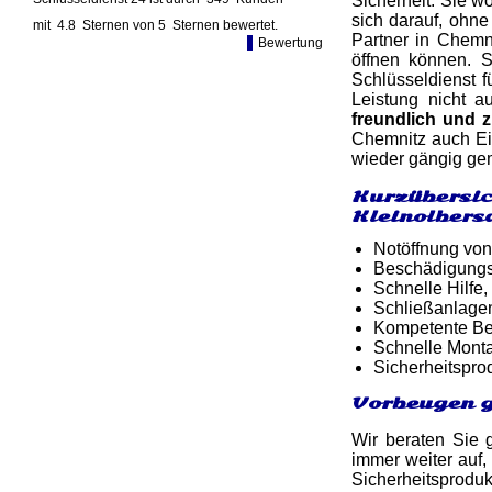
Sicherheit. Sie w
sich darauf, ohne
mit
4.8
Sternen von
5
Sternen bewertet.
Partner in Chemni
Bewertung
öffnen können. 
Schlüsseldienst f
Leistung nicht a
freundlich und
Chemnitz auch Ei
wieder gängig gem
Kurzübersic
Kleinolbers
Notöffnung von
Beschädigungsf
Schnelle Hilfe,
Schließanlagen
Kompetente Ber
Schnelle Monta
Sicherheitspro
Vorbeugen g
Wir beraten Sie 
immer weiter auf,
Sicherheitsproduk