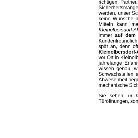
richtigen Partne
Sicherheitsmängel
werden, unser Sch
keine Wünsche of
Mitteln kann m
Kleinolbersdorf-A
immer
auf dem 
Kundenfreundlichk
spät an, denn of
Kleinolbersdorf-A
vor Ort in Kleinol
jahrelange Erfahr
wissen genau, we
Schwachstellen a
Abwesenheit begeb
mechanische Sich
Sie sehen,
in 
Türöffnungen, son