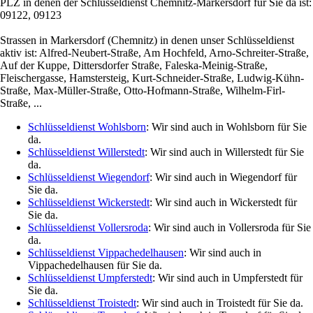
PLZ in denen der Schlüsseldienst Chemnitz-Markersdorf für Sie da ist:
09122, 09123
Strassen in Markersdorf (Chemnitz) in denen unser Schlüsseldienst
aktiv ist: Alfred-Neubert-Straße, Am Hochfeld, Arno-Schreiter-Straße,
Auf der Kuppe, Dittersdorfer Straße, Faleska-Meinig-Straße,
Fleischergasse, Hamstersteig, Kurt-Schneider-Straße, Ludwig-Kühn-
Straße, Max-Müller-Straße, Otto-Hofmann-Straße, Wilhelm-Firl-
Straße, ...
Schlüsseldienst Wohlsborn
: Wir sind auch in Wohlsborn für Sie
da.
Schlüsseldienst Willerstedt
: Wir sind auch in Willerstedt für Sie
da.
Schlüsseldienst Wiegendorf
: Wir sind auch in Wiegendorf für
Sie da.
Schlüsseldienst Wickerstedt
: Wir sind auch in Wickerstedt für
Sie da.
Schlüsseldienst Vollersroda
: Wir sind auch in Vollersroda für Sie
da.
Schlüsseldienst Vippachedelhausen
: Wir sind auch in
Vippachedelhausen für Sie da.
Schlüsseldienst Umpferstedt
: Wir sind auch in Umpferstedt für
Sie da.
Schlüsseldienst Troistedt
: Wir sind auch in Troistedt für Sie da.