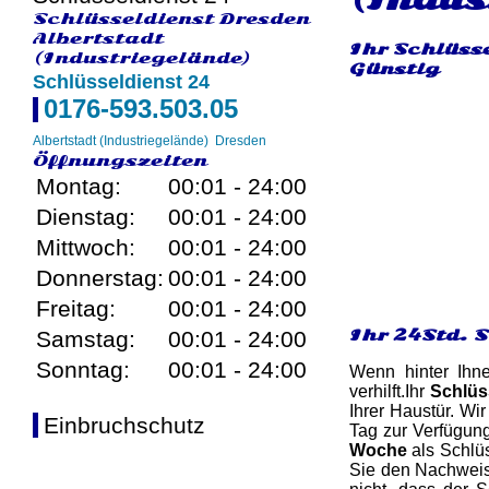
Schlüsseldienst Dresden
Albertstadt
Ihr Schlüsse
(Industriegelände)
Günstig
Schlüsseldienst 24
0176-593.503.05
Albertstadt (Industriegelände)
Dresden
Öffnungszeiten
Montag:
00:01 - 24:00
Dienstag:
00:01 - 24:00
Mittwoch:
00:01 - 24:00
Donnerstag:
00:01 - 24:00
Freitag:
00:01 - 24:00
Ihr 24Std. 
Samstag:
00:01 - 24:00
Sonntag:
00:01 - 24:00
Wenn hinter Ihn
verhilft.Ihr
Schlüs
Ihrer Haustür. Wi
Einbruchschutz
Tag zur Verfügun
Woche
als Schlüs
Sie den Nachweis,