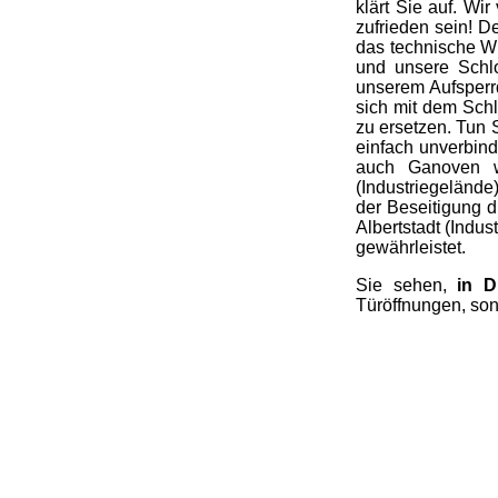
klärt Sie auf. Wi
zufrieden sein! D
das technische W
und unsere Schl
unserem Aufsperrd
sich mit dem Schl
zu ersetzen. Tun
einfach unverbind
auch Ganoven wa
(Industriegelände
der Beseitigung 
Albertstadt (Indus
gewährleistet.
Sie sehen,
in D
Türöffnungen, son