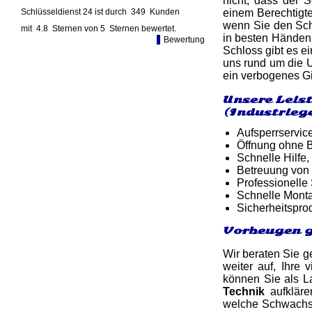
nicht, dass der 
Schlüsseldienst 24 ist durch
349
Kunden
einem Berechtigte
wenn Sie den Schl
mit
4.8
Sternen von
5
Sternen bewertet.
in besten Händen,
Bewertung
Schloss gibt es e
uns rund um die 
ein verbogenes Gi
Unsere Leis
(Industrieg
Aufsperrservic
Öffnung ohne B
Schnelle Hilfe,
Betreuung von
Professionelle 
Schnelle Monta
Sicherheitspro
Vorbeugen g
Wir beraten Sie g
weiter auf, Ihre 
können Sie als L
Technik
aufkläre
welche Schwachste