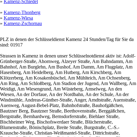
»
Kamenz-Schiedel
»
Kamenz-Thonberg
»
Kamenz-Wiesa
»
Kamenz-Zschornau
PLZ in denen der Schlüsseldienst Kamenz 24 Stunden/Tag für Sie da
sind: 01917
Strassen in Kamenz in denen unser Schlüsselnotdienst aktiv ist: Adolf-
Grünberger-Straße, Ahornweg, Alzeyer Straße, Am Bahndamm, Am
Bahnhof, Am Burglehn, Am Bushof, Am Damm, Am Flugplatz, Am
Hasenberg, Am Heidelberg, Am Hutberg, Am Kirschberg, Am
Klötzerberg, Am Kosakenbüschel, Am Mühlteich, Am Ochsenberg,
Am Ring, Am Schloßberg, Am Stadion der Jugend, Am Wallberg, Am
Weidigt, Am Wiesengrund, Am Wüsteberg, Amselweg, An den
Wiesen, An der Dorfaue, An der Nordbahn, An der Schule, An der
Windmühle, Andreas-Günther-Straße, Anger, Arndtstraße, Auenstraße,
Auenweg, August-Bebel-Platz, Bahnhofstraße, Bauhofgäßchen,
Bautzner Berg, Bautzner Straße, Beethovenstraße, Berggäßchen,
Bergstraße, Bernhardweg, Bernsdorferstraße, Biehlaer Straße,
Bischheimer Weg, Bischofswerdaer Straße, Blücherstraße,
Blumenstraße, Bönischplatz, Breite Straße, Burgstraße, C.-S.-
Krausche-Straße, Christian-Weißmantel-Straße, Dittrichstraße,