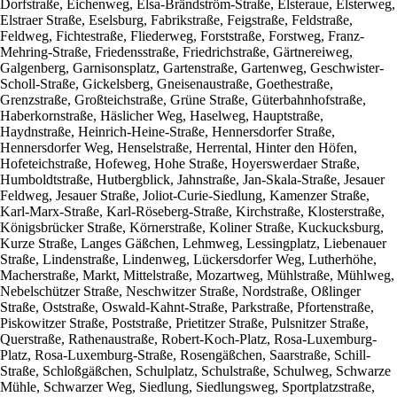
Dorfstraße, Eichenweg, Elsa-Brändström-Straße, Elsteraue, Elsterweg,
Elstraer Straße, Eselsburg, Fabrikstraße, Feigstraße, Feldstraße,
Feldweg, Fichtestraße, Fliederweg, Forststraße, Forstweg, Franz-
Mehring-Straße, Friedensstraße, Friedrichstraße, Gärtnereiweg,
Galgenberg, Garnisonsplatz, Gartenstraße, Gartenweg, Geschwister-
Scholl-Straße, Gickelsberg, Gneisenaustraße, Goethestraße,
Grenzstraße, Großteichstraße, Grüne Straße, Güterbahnhofstraße,
Haberkornstraße, Häslicher Weg, Haselweg, Hauptstraße,
Haydnstraße, Heinrich-Heine-Straße, Hennersdorfer Straße,
Hennersdorfer Weg, Henselstraße, Herrental, Hinter den Höfen,
Hofeteichstraße, Hofeweg, Hohe Straße, Hoyerswerdaer Straße,
Humboldtstraße, Hutbergblick, Jahnstraße, Jan-Skala-Straße, Jesauer
Feldweg, Jesauer Straße, Joliot-Curie-Siedlung, Kamenzer Straße,
Karl-Marx-Straße, Karl-Röseberg-Straße, Kirchstraße, Klosterstraße,
Königsbrücker Straße, Körnerstraße, Koliner Straße, Kuckucksburg,
Kurze Straße, Langes Gäßchen, Lehmweg, Lessingplatz, Liebenauer
Straße, Lindenstraße, Lindenweg, Lückersdorfer Weg, Lutherhöhe,
Macherstraße, Markt, Mittelstraße, Mozartweg, Mühlstraße, Mühlweg,
Nebelschützer Straße, Neschwitzer Straße, Nordstraße, Oßlinger
Straße, Oststraße, Oswald-Kahnt-Straße, Parkstraße, Pfortenstraße,
Piskowitzer Straße, Poststraße, Prietitzer Straße, Pulsnitzer Straße,
Querstraße, Rathenaustraße, Robert-Koch-Platz, Rosa-Luxemburg-
Platz, Rosa-Luxemburg-Straße, Rosengäßchen, Saarstraße, Schill-
Straße, Schloßgäßchen, Schulplatz, Schulstraße, Schulweg, Schwarze
Mühle, Schwarzer Weg, Siedlung, Siedlungsweg, Sportplatzstraße,