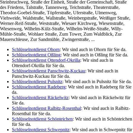
Steinbruchweg, Straße der Einheit, Straße der Gemeinschaft, Straße
des Friedens, Talstraße, Tannenweg, Teichstraße, Theaterstraße,
Theodor-Goebel-Straße, Töpferstraße, Uferstraße, Ulmenweg,
Viehweide, Waldstraße, Wallstraße, Weinbergstraße, Weißiger Straße,
Werner-Reif-Straße, Weststraße, Wiesaer Kirchweg, Wiesenstraße,
Wiesenweg, Wilhelm-Külz-Straße, Wilhelm-Weiße-Straße, Willy-
Mühle-Straße, Wohlaer Straße, Zum Tower, Zum Waldblick, Zur
Mauerschleuse, Zur Sandmühle, Zwingerstraße, ...
Schlüsselnotdienst Ohorn
: Wir sind auch in Ohorn für Sie da.
Schlüsselnotdienst Oßling
: Wir sind auch in Oßling für Sie da.
Schlüsselnotdienst Ottendorf-Okrilla
: Wir sind auch in
Ottendorf-Okrilla für Sie da.
Schlüsselnotdienst Panschwitz-Kuckau
: Wir sind auch in
Panschwitz-Kuckau für Sie da.
Schlüsselnotdienst Pulsnitz
: Wir sind auch in Pulsnitz für Sie da.
Schlüsselnotdienst Radeberg
: Wir sind auch in Radeberg für Sie
da.
Schlüsselnotdienst Räckelwitz
: Wir sind auch in Räckelwitz für
Sie da.
Schlüsselnotdienst Ralbitz-Rosenthal
: Wir sind auch in Ralbitz-
Rosenthal für Sie da.
Schlüsselnotdienst Schönteichen
: Wir sind auch in Schönteichen
für Sie da.
Schlüsselnotdienst Schwepnitz
: Wir sind auch in Schwepnitz für