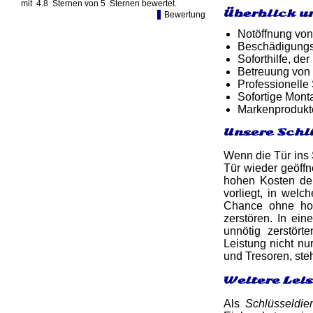
mit
4.8
Sternen von
5
Sternen bewertet.
Überblick u
Bewertung
Notöffnung von
Beschädigungsf
Soforthilfe, d
Betreuung von
Professionelle
Sofortige Mon
Markenprodukt
Unsere Schl
Wenn die Tür ins S
Tür wieder geöff
hohen Kosten de
vorliegt, in wel
Chance ohne hoh
zerstören. In ei
unnötig zerstört
Leistung nicht n
und Tresoren, ste
Weitere Lei
Als
Schlüsseldie