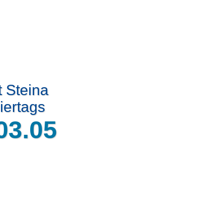
t Steina
iertags
03.05