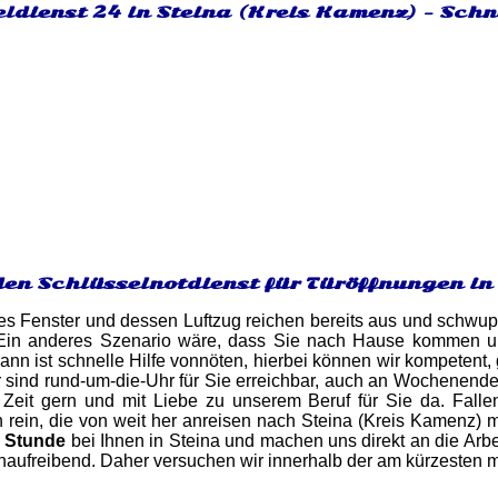
ldienst 24 in Steina (Kreis Kamenz) - Schn
den Schlüsselnotdienst für Türöffnungen in
es Fenster und dessen Luftzug reichen bereits aus und schwupp
Ein anderes Szenario wäre, dass Sie nach Hause kommen und
ann ist schnelle Hilfe vonnöten, hierbei können wir kompetent,
r sind rund-um-die-Uhr für Sie erreichbar, auch an Wochenenden
r Zeit gern und mit Liebe zu unserem Beruf für Sie da. Fall
 rein, die von weit her anreisen nach Steina (Kreis Kamenz) 
n Stunde
bei Ihnen in Steina und machen uns direkt an die Arbe
venaufreibend. Daher versuchen wir innerhalb der am kürzesten m