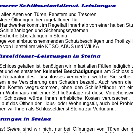
nserer Schlüsselnotdienst-Leistungen
 allen Arten von Türen, Fenstern und Tresoren
reie Öffnungen, bei zugefallener Tür
er Handwerker kommt im Regelfall innerhalb von einer halben St
 Schließanlagen und Sicherungssystemen
 Sicherheitsberatungen in Steina
tage von einbruchshemmenden Schutzbeschlägen und Profilzyl
e von Herstellern wie KESO, ABUS und WILKA
üsseldienst-Leistungen in Steina
chloss gefallen ist, benötigen wir in fast allen Fällen lediglic
net und es entstehen
keinerlei Beschädigungen
am Schloss o
r Reparatur des Türschlosses vermieden, welche Sie selbe
chem eine Versicherung den Schaden bezahlt. Auch wenn die T
e Kosten wegzukommen, ohne den Schließzlinder mit ei
nem Wohnhaus mit einer Schließanlage ist diese Vorgehensw
en Schlosses würde Ihnen erhebliche Kosten verursachen. S
ur auf das Öffnen der Haus- oder Wohnungstür, auch bei Prob
hen wir Ihnen als Schlüsseldienst Steina zur Verfügung.
stungen in Steina
nst Steina
sind wir nicht nur bei Öffnungen von Türen der r