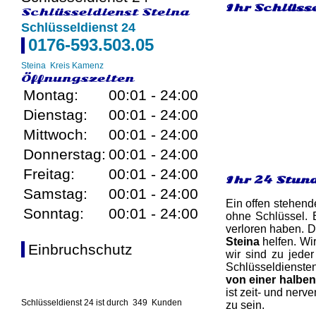
Ihr Schlüsse
Schlüsseldienst Steina
Schlüsseldienst 24
0176-593.503.05
Steina
Kreis Kamenz
Öffnungszeiten
Montag:
00:01 - 24:00
Dienstag:
00:01 - 24:00
Mittwoch:
00:01 - 24:00
Donnerstag:
00:01 - 24:00
Freitag:
00:01 - 24:00
Ihr 24 Stun
Samstag:
00:01 - 24:00
Ein offen stehend
Sonntag:
00:01 - 24:00
ohne Schlüssel. 
verloren haben. D
Steina
helfen. Wi
Einbruchschutz
wir sind zu jede
Schlüsseldiensten
von einer halbe
ist zeit- und ner
Schlüsseldienst 24 ist durch
349
Kunden
zu sein.