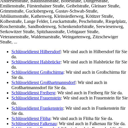
Andersenstraße, Baudissinstraße, Bobestraße, Dungerstraße,
Emilienstraße, Fürstenhainer Straße, Geibelstraße, Gleinaer Straße,
Grimmstraße, Gucksbergweg, Gustav-Schwab-Straße,
Jubiläumsstraße, Kathenweg, Kleinsiedlerweg, Kötitzer Straße,
Kolbestraße, Lange Felder, Leuckartstraße, Peschelstraße, Riegelplatz,
Roscherstraße, Sandbodenweg, Schenkendorfstraße, Seewiesenweg,
Serkowitzer Straße, Spitzhausstraße, Uebigauer Straße,
Veteranenstraße, Waldemarstraße, Weingartenweg, Zitzschewiger
Straße, ...
Schlüsseldienst Hilbersdorf
: Wir sind auch in Hilbersdorf für Sie
da.
Schlüsseldienst Halsbrücke
: Wir sind auch in Halsbrücke für Sie
da.
Schlüsseldienst Großschirma
: Wir sind auch in Großschirma für
Sie da.
Schlüsseldienst Großhartmannsdorf
: Wir sind auch in
Großhartmannsdorf für Sie da.
Schlüsseldienst Freiberg
: Wir sind auch in Freiberg für Sie da.
Schlüsseldienst Frauenstein
: Wir sind auch in Frauenstein für Sie
da.
Schlüsseldienst Frankenstein
: Wir sind auch in Frankenstein für
Sie da.
Schlüsseldienst Flöha
: Wir sind auch in Flöha für Sie da.
Schlüsseldienst Falkenau
: Wir sind auch in Falkenau für Sie da.