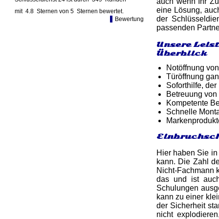
auch wenn Ihr Zün
eine Lösung, auch
mit
4.8
Sternen von
5
Sternen bewertet.
der Schlüsseldie
Bewertung
passenden Partne
Unsere Leis
Überblick
Notöffnung von
Türöffnung gan
Soforthilfe, d
Betreuung von
Kompetente Ber
Schnelle Monta
Markenprodukt
Einbruchsch
Hier haben Sie in
kann. Die Zahl de
Nicht-Fachmann ka
das und ist auc
Schulungen ausgeb
kann zu einer kle
der Sicherheit st
nicht explodiere