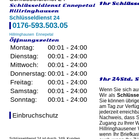
Ihr Schlüsse
Schlüsseldienst Ennepetal
Hillringhausen
Schlüsseldienst 24
0176-593.503.05
Hillringhausen
Ennepetal
Öffnungszeiten
Montag:
00:01 - 24:00
Dienstag:
00:01 - 24:00
Mittwoch:
00:01 - 24:00
Donnerstag:
00:01 - 24:00
Ihr 24Std. 
Freitag:
00:01 - 24:00
Wenn Sie sich aus
Samstag:
00:01 - 24:00
Wir als
Schlüssel
Sonntag:
00:01 - 24:00
Sie können übrige
am Tag zur Verfüg
jederzeit erreichb
Einbruchschutz
Nachweis, dass Si
Zugang zu Ihrer W
Hillringhausener 
wenn Ihr Briefkas
Schlüsseldienst 24 ist durch
349
Kunden