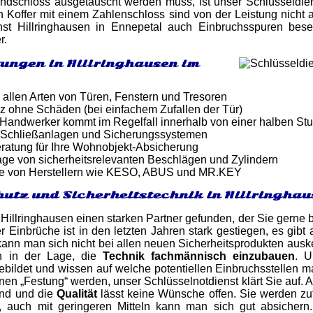
dschloss ausgetauscht werden muss, ist unser Schlüsseldiens
 Koffer mit einem Zahlenschloss sind von der Leistung nicht 
nst Hillringhausen in Ennepetal auch Einbruchsspuren bese
r.
tungen in Hillringhausen im
 allen Arten von Türen, Fenstern und Tresoren
z ohne Schäden (bei einfachem Zufallen der Tür)
er Handwerker kommt im Regelfall innerhalb von einer halben St
 Schließanlagen und Sicherungssystemen
atung für Ihre Wohnobjekt-Absicherung
ge von sicherheitsrelevanten Beschlägen und Zylindern
e von Herstellern wie KESO, ABUS und MR.KEY
utz und Sicherheitstechnik in Hillringhau
 Hillringhausen einen starken Partner gefunden, der Sie gerne 
r Einbrüche ist in den letzten Jahren stark gestiegen, es gibt
nn man sich nicht bei allen neuen Sicherheitsprodukten auske
h in der Lage, die
Technik fachmännisch einzubauen
. U
ildet und wissen auf welche potentiellen Einbruchsstellen m
inen „Festung“ werden, unser Schlüsselnotdienst klärt Sie auf. 
and und die
Qualität
lässt keine Wünsche offen. Sie werden zu
n, auch mit geringeren Mitteln kann man sich gut absicher