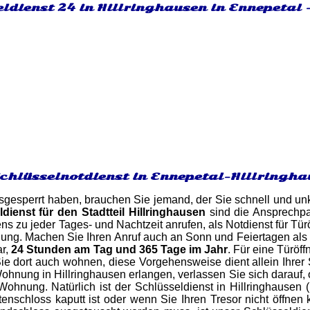
ldienst 24 in Hillringhausen in Ennepetal 
Schlüsselnotdienst in Ennepetal-Hillringh
gesperrt haben, brauchen Sie jemand, der Sie schnell und unk
dienst für den Stadtteil Hillringhausen
sind die Ansprechpar
ns zu jeder Tages- und Nachtzeit anrufen, als Notdienst für Tür
ung. Machen Sie Ihren Anruf auch an Sonn und Feiertagen als 
ar,
24 Stunden am Tag und 365 Tage im Jahr
. Für eine Türöf
e dort auch wohnen, diese Vorgehensweise dient allein Ihrer Si
ohnung in Hillringhausen erlangen, verlassen Sie sich darauf,
Wohnung. Natürlich ist der Schlüsseldienst in Hillringhausen (
tenschloss kaputt ist oder wenn Sie Ihren Tresor nicht öffnen